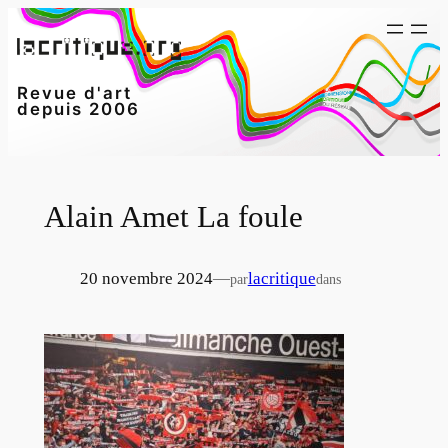
Aller
au
contenu
Revue d'art
depuis 2006
Alain Amet La foule
20 novembre 2024
—
lacritique
par
dans