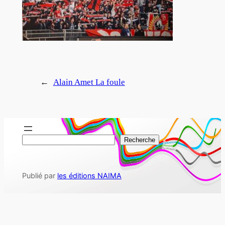
←
Alain Amet La foule
R
Recherche
e
c
Publié par
les éditions NAIMA
h
e
r
c