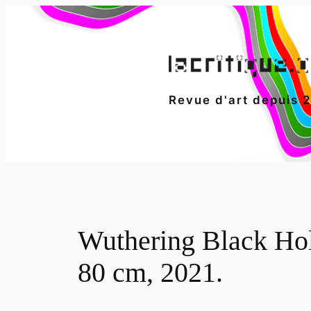
Aller
au
contenu
Revue d'art depuis 
Wuthering Black Hole
80 cm, 2021.