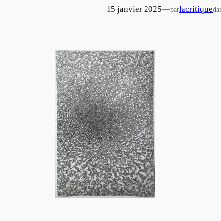
15 janvier 2025
—
lacritique
par
da