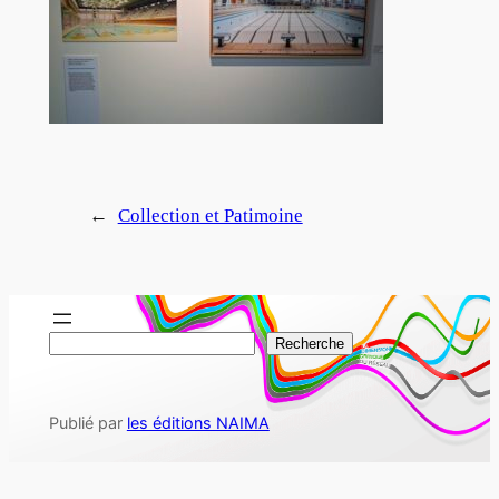
←
Collection et Patimoine
R
Recherche
e
c
Publié par
les éditions NAIMA
h
e
r