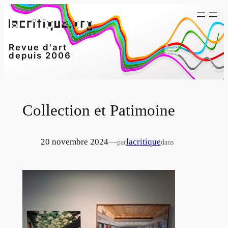
Aller
au
contenu
Revue d'art
depuis 2006
Collection et Patimoine
20 novembre 2024
—
lacritique
par
dans