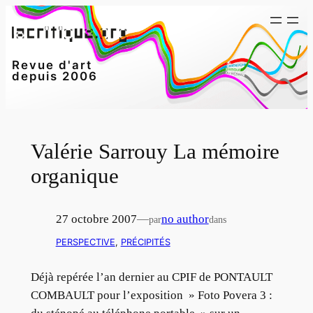
Aller
au
contenu
Revue d'art
depuis 2006
Valérie Sarrouy La mémoire
organique
27 octobre 2007
—
no author
par
dans
PERSPECTIVE
, 
PRÉCIPITÉS
Déjà repérée l’an dernier au CPIF de PONTAULT
COMBAULT pour l’exposition » Foto Povera 3 :