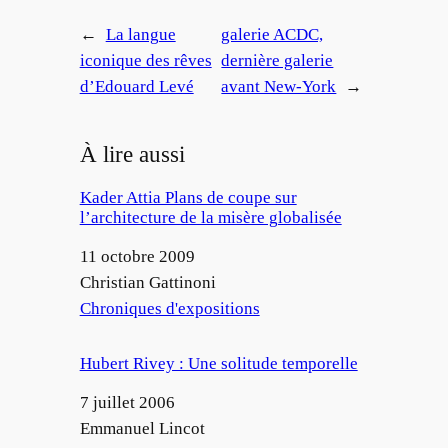
←
La langue
galerie ACDC,
iconique des rêves
dernière galerie
d’Edouard Levé
avant New-York
→
À lire aussi
Kader Attia Plans de coupe sur
l’architecture de la misère globalisée
Date
11 octobre 2009
Auteur
Christian Gattinoni
Par rapport à
Chroniques d'expositions
Hubert Rivey : Une solitude temporelle
Date
7 juillet 2006
Auteur
Emmanuel Lincot