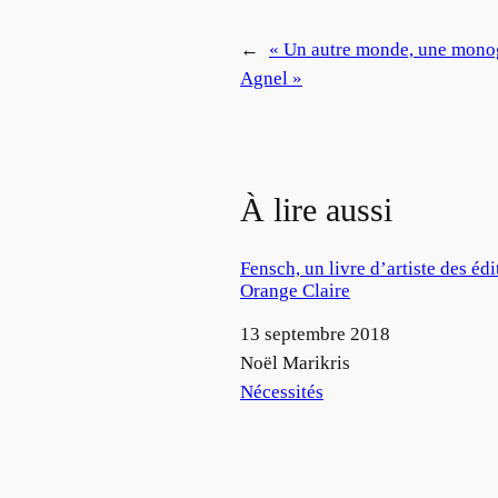
←
« Un autre monde, une monog
Agnel »
À lire aussi
Fensch, un livre d’artiste des édi
Orange Claire
Date
13 septembre 2018
Auteur
Noël Marikris
Par rapport à
Nécessités