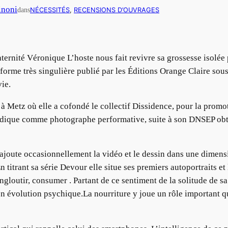
inoni
dans
NÉCESSITÉS
, 
RECENSIONS D’OUVRAGES
aternité Véronique L’hoste nous fait revivre sa grossesse isolée 
 forme très singulière publié par les Éditions Orange Claire sous
vie.
à Metz où elle a cofondé le collectif Dissidence, pour la promot
dique comme photographe performative, suite à son DNSEP obten
 y ajoute occasionnellement la vidéo et le dessin dans une dimen
 titrant sa série Devour elle situe ses premiers autoportraits e
gloutir, consumer . Partant de ce sentiment de la solitude de sa 
on évolution psychique.La nourriture y joue un rôle important q