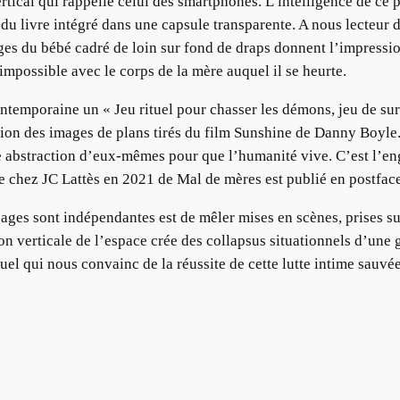
rtical qui rappelle celui des smartphones. L’intelligence de ce 
 du livre intégré dans une capsule transparente. A nous lecteur 
ages du bébé cadré de loin sur fond de draps donnent l’impression
mpossible avec le corps de la mère auquel il se heurte.
temporaine un « Jeu rituel pour chasser les démons, jeu de sur
ction des images de plans tirés du film Sunshine de Danny Boyle.
ire abstraction d’eux-mêmes pour que l’humanité vive. C’est l’
 chez JC Lattès en 2021 de Mal de mères est publié en postface
 pages sont indépendantes est de mêler mises en scènes, prises sur
on verticale de l’espace crée des collapsus situationnels d’une 
suel qui nous convainc de la réussite de cette lutte intime sauv