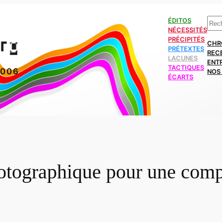
Rech
ÉDITOS
NÉCESSITÉS
PRÉCIPITÉS
CHR
PRÉTEXTES
REC
LACUNES
ENT
TACTIQUES
2006
NOS 
ÉCARTS
otographique pour une comp