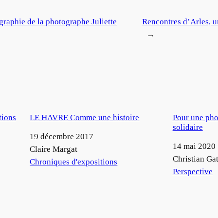
raphie de la photographe Juliette
Rencontres d’Arles, 
→
tions
LE HAVRE Comme une histoire
Pour une pho
solidaire
Date
19 décembre 2017
Date
14 mai 2020
Auteur
Claire Margat
Auteur
Christian Gat
Par rapport à
Chroniques d'expositions
Par rapport à
Perspective