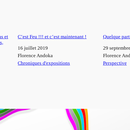
ns et
C’est Feu !!! et c’est maintenant !
Quelque part 
s,
Date
16 juillet 2019
Date
29 septembr
Auteur
Florence Andoka
Auteur
Florence An
Par rapport à
Chroniques d'expositions
Par rapport à
Perspective