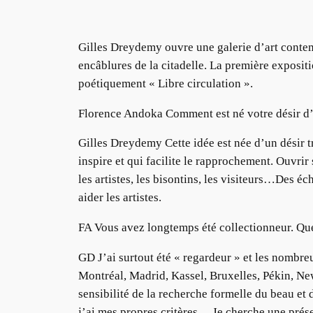
Gilles Dreydemy ouvre une galerie d’art conte
encâblures de la citadelle. La première expositi
poétiquement « Libre circulation ».
Florence Andoka Comment est né votre désir d’o
Gilles Dreydemy Cette idée est née d’un désir trè
inspire et qui facilite le rapprochement. Ouvri
les artistes, les bisontins, les visiteurs…Des 
aider les artistes.
FA Vous avez longtemps été collectionneur. Quel
GD J’ai surtout été « regardeur » et les nombreu
Montréal, Madrid, Kassel, Bruxelles, Pékin, N
sensibilité de la recherche formelle du beau et
j’ai mes propres critères… Je cherche une prése