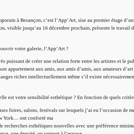
mporain à Besançon, c’est l’App’Art, sise au premier étage d’u
on, visible jusqu’au 16 décembre prochain, présente le travail d
uvrir votre galerie, l’App’Art ?
s puissant de créer une relation forte entre les artistes et le p
r son appartement aux amis, aux amis d’amis, aux amateurs d’art
échanges riches intellectuellement même s’il existe nécessairem
le est votre sensibilité esthétique ? En fonction de quels critè
ses foires, salons, festivals sur lesquels j’ai eu l’occasion de
ew York… ont conforté ma
 de recherches esthétiques nouvelles avec une préférence minima
nce, une densité, un rapport à l’espace.