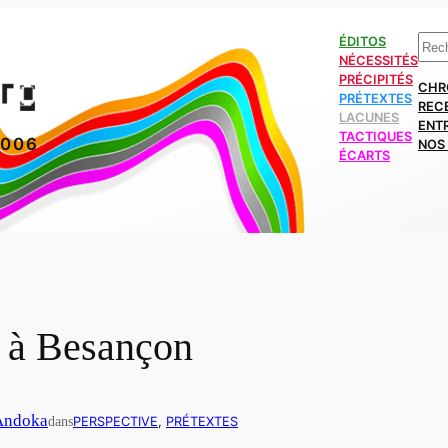
Rech
ÉDITOS
NÉCESSITÉS
PRÉCIPITÉS
CHR
PRÉTEXTES
REC
LACUNES
ENT
TACTIQUES
2006
NOS 
ÉCARTS
e à Besançon
Andoka
dans
PERSPECTIVE
, 
PRÉTEXTES