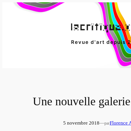
Aller
au
contenu
Revue d'art depuis 
Une nouvelle galeri
5 novembre 2018
—
Florence 
par