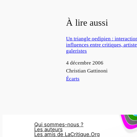
À lire aussi
Un triangle oedipien : interactio
influences entre critiques, artiste
galeristes
Date
4 décembre 2006
Auteur
Christian Gattinoni
Par rapport à
Écarts
Qui sommes-nous ?
Les auteurs
Les amis de LaCritique.Org