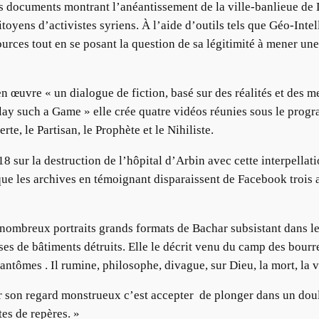
 documents montrant l’anéantissement de la ville-banlieue de Da
toyens d’activistes syriens. À l’aide d’outils tels que Géo-Inte
sources tout en se posant la question de sa légitimité à mener u
en œuvre « un dialogue de fiction, basé sur des réalités et des 
ay such a Game » elle crée quatre vidéos réunies sous le progra
te, le Partisan, le Prophète et le Nihiliste.
18 sur la destruction de l’hôpital d’Arbin avec cette interpellati
que les archives en témoignant disparaissent de Facebook trois a
nombreux portraits grands formats de Bachar subsistant dans l
ses de bâtiments détruits. Elle le décrit venu du camp des bourre
tômes . Il rumine, philosophe, divague, sur Dieu, la mort, la vir
uer son regard monstrueux c’est accepter de plonger dans un do
tes de repères. »