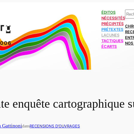
Rech
ÉDITOS
NÉCESSITÉS
PRÉCIPITÉS
CHR
PRÉTEXTES
REC
LACUNES
ENT
TACTIQUES
2006
NOS 
ÉCARTS
te enquête cartographique su
n Gattinoni
dans
RECENSIONS D’OUVRAGES