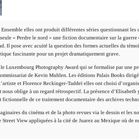
 Ensemble elles ont produit différentes séries questionnant les 
seule « Perdre le nord » une fiction documentaire sur la guerre
. Il pose avec acuité la question des formes actuelles du témoig
étique fascinante pour un projet dramatiquement grave.
çu le Luxembourg Photography Award qui se formalise par une 
 commissariat de Kevin Muhlen. Les éditions Palais Books dirigé
rtiste et Florence Reckinger-Taddeï elles ont choisi d’organise
t nous oblige à un regard rétrospectif. La présence d’Elisabeth y
art fictionnelle de ce traitement documentaire des archives techn
aginaires du cinéma et de la photo revues via le dessin et les n
treet View appliquées à la cité de Juarez au Mexique où de n