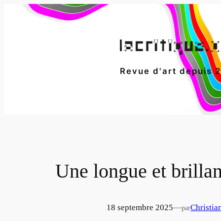
Aller
au
contenu
Revue d'art depuis 
Une longue et brillan
18 septembre 2025
—
Christia
par