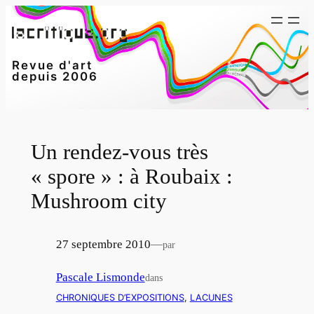
Aller
au
contenu
Revue d'art
depuis 2006
Un rendez-vous très
« spore » : à Roubaix :
Mushroom city
27 septembre 2010
—
par
Pascale Lismonde
dans
CHRONIQUES D’EXPOSITIONS
, 
LACUNES