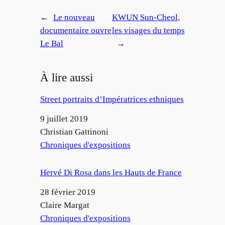
←
Le nouveau
KWUN Sun-Cheol,
documentaire ouvre
les visages du temps
Le Bal
→
À lire aussi
Street portraits d’Impératrices ethniques
Date
9 juillet 2019
Auteur
Christian Gattinoni
Par rapport à
Chroniques d'expositions
Hervé Di Rosa dans les Hauts de France
Date
28 février 2019
Auteur
Claire Margat
Par rapport à
Chroniques d'expositions