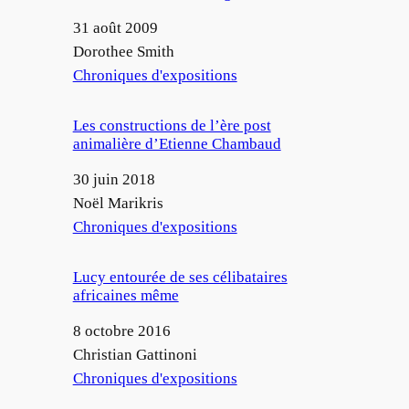
Date
31 août 2009
Auteur
Dorothee Smith
Par rapport à
Chroniques d'expositions
Les constructions de l’ère post
animalière d’Etienne Chambaud
Date
30 juin 2018
Auteur
Noël Marikris
Par rapport à
Chroniques d'expositions
Lucy entourée de ses célibataires
africaines même
Date
8 octobre 2016
Auteur
Christian Gattinoni
Par rapport à
Chroniques d'expositions