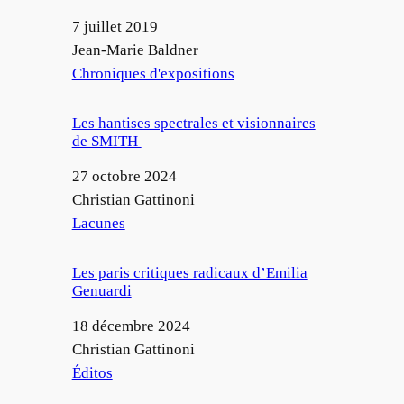
Date
7 juillet 2019
Auteur
Jean-Marie Baldner
Par rapport à
Chroniques d'expositions
Les hantises spectrales et visionnaires
de SMITH
Date
27 octobre 2024
Auteur
Christian Gattinoni
Par rapport à
Lacunes
Les paris critiques radicaux d’Emilia
Genuardi
Date
18 décembre 2024
Auteur
Christian Gattinoni
Par rapport à
Éditos