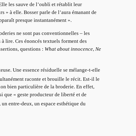
Elle les sauve de l’oubli et rétablit leur
eurs » à elle. Bosser parle de l’aura émanant de
 apparaît presque instantanément ».
roderies ne sont pas conventionnelles – les
s à lire. Ces énoncés textuels forment des
ssertions, questions :
What about innocence
,
Ne
rteuse. Une essence résiduelle se mélange-t-elle
tanément raconte et brouille le récit. Est-il le
on bien particulière de la broderie. En effet,
i que « geste producteur de liberté et de
, un entre-deux, un espace esthétique du