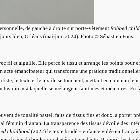
ersonnelle, de gauche à droite sur porte-vêtement
Robbed chil
ujours bleu, Orléans (mai-juin 2024). Photo © Sébastien Pons.
ec fil et aiguille. Elle perce le tissu et arrange les points pour e
 Un acte émancipateur qui transforme une pratique traditionnell
rtiste, le texte et le textile se touchent, mettant en commun leur
n histoire » à laquelle se mélangent fantômes et mémoires. En fa
ent de tonalité pastel, faits de tissus fins et doux, à porter prè
éal féminin d’antan. La transparence des tissus dévoile des intéri
ed childhood
(2022) le texte brodé – enfance volée en français
ur, une chaine de boules crochetées et pendante. D’abord, les bou