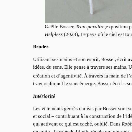
Gaêlle Bosser,
Transparaitre,
exposition p
Helpless
(2023), Le pays où le ciel est to
Broder
Utilisant ses mains et son esprit, Bosser, écrit av
idées, du sens. Elle pense à travers ses mains.
création et d’agentivité. À travers la main de l’a
travers duquel le sens émerge. Bosser écrit « so
Intériorité
Les vêtements genrés choisis par Bosser sont souv
et social – contribuant à la construction de l’id
qui activent ce qui est caché, oublié. Dans
Robb
un cintre, la robe de fillette révèle un intérie