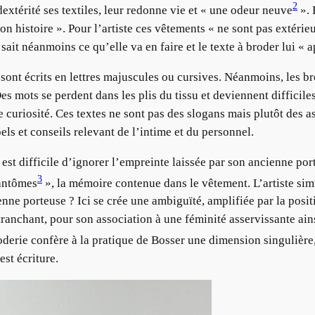
2
dextérité ses textiles, leur redonne vie et « une odeur neuve
». 
 son histoire ». Pour l’artiste ces vêtements « ne sont pas extéri
e sait néanmoins ce qu’elle va en faire et le texte à broder lui «
 sont écrits en lettres majuscules ou cursives. Néanmoins, les b
es mots se perdent dans les plis du tissu et deviennent difficile
e curiosité. Ces textes ne sont pas des slogans mais plutôt des a
els et conseils relevant de l’intime et du personnel.
 est difficile d’ignorer l’empreinte laissée par son ancienne po
3
fantômes
», la mémoire contenue dans le vêtement. L’artiste simul
nne porteuse ? Ici se crée une ambiguïté, amplifiée par la positi
ranchant, pour son association à une féminité asservissante ains
roderie confère à la pratique de Bosser une dimension singulière
est écriture.