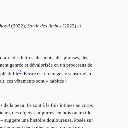
dhood
(2022),
Sortir des limbes
(2022) et
n faire des lettres, des mots, des phrases, des
ement genrée et dévalorisée en un processus de
5
 pléabilité
. Écrire est ici un geste sensoriel, à
it, ces vêtements sont « habités »
s de la peau. Ils sont à la fois intimes au corps
eurs, des objets sculptures, en bois ou textile,
–
suggère une histoire douloureuse. Posée sur
les évoquent des balles jouets, ou un large