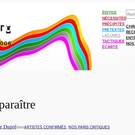
Rech
ÉDITOS
NÉCESSITÉS
PRÉCIPITÉS
CHR
PRÉTEXTES
REC
LACUNES
ENT
TACTIQUES
2006
NOS 
ÉCARTS
paraître
se Dupré
dans
ARTISTES CONFIRMÉS
, 
NOS PARIS CRITIQUES