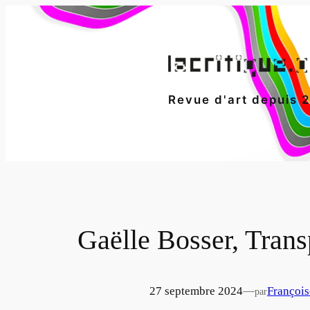
Aller
au
contenu
Revue d'art depuis 
Gaëlle Bosser, Trans
27 septembre 2024
—
Françoi
par