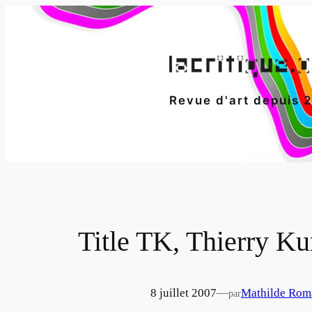
Aller
au
contenu
Revue d'art depuis 
Title TK, Thierry Ku
8 juillet 2007
—
Mathilde Rom
par