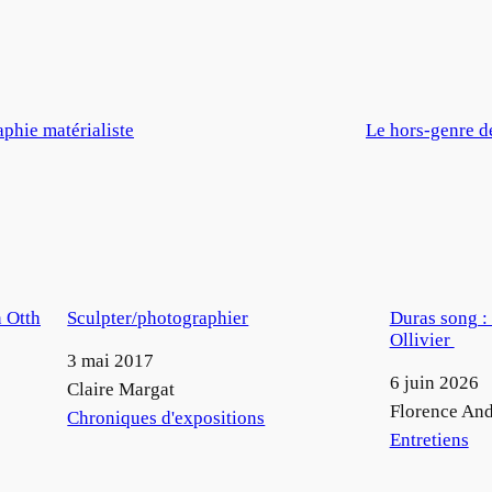
phie matérialiste
Le hors-genre de 
n Otth
Sculpter/photographier
Duras song : 
Ollivier
Date
3 mai 2017
Date
6 juin 2026
Auteur
Claire Margat
Auteur
Florence An
Par rapport à
Chroniques d'expositions
Par rapport à
Entretiens