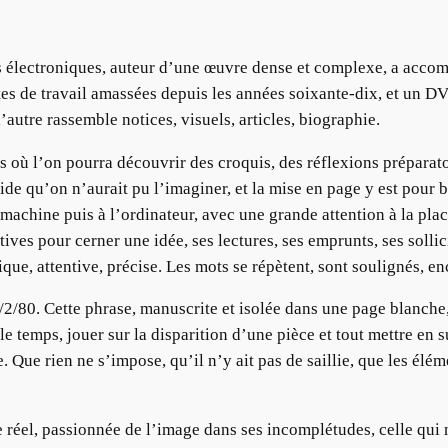
s électroniques, auteur d’une œuvre dense et complexe, a accomp
notes de travail amassées depuis les années soixante-dix, et un 
’autre rassemble notices, visuels, articles, biographie.
ts où l’on pourra découvrir des croquis, des réflexions préparat
luide qu’on n’aurait pu l’imaginer, et la mise en page y est pour
 machine puis à l’ordinateur, avec une grande attention à la pla
ives pour cerner une idée, ses lectures, ses emprunts, ses sollici
que, attentive, précise. Les mots se répètent, sont soulignés, e
2/80. Cette phrase, manuscrite et isolée dans une page blanche, 
e temps, jouer sur la disparition d’une pièce et tout mettre en s
. Que rien ne s’impose, qu’il n’y ait pas de saillie, que les élé
e réel, passionnée de l’image dans ses incomplétudes, celle qui 