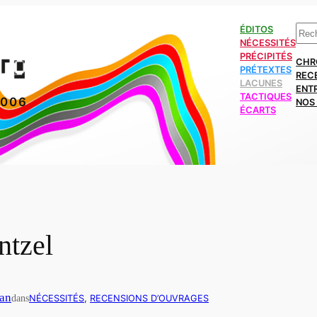
Rech
ÉDITOS
NÉCESSITÉS
PRÉCIPITÉS
CHR
PRÉTEXTES
REC
LACUNES
ENT
TACTIQUES
2006
NOS 
ÉCARTS
ntzel
an
dans
NÉCESSITÉS
, 
RECENSIONS D’OUVRAGES