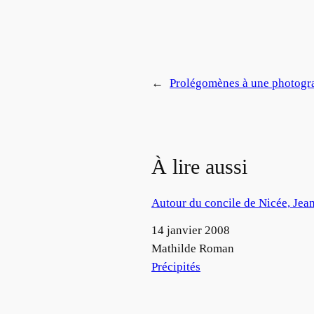
←
Prolégomènes à une photogra
À lire aussi
Autour du concile de Nicée, Jea
Date
14 janvier 2008
Auteur
Mathilde Roman
Par rapport à
Précipités