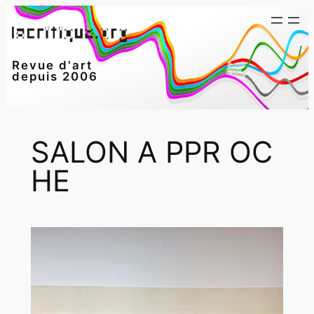
Aller
au
contenu
Revue d'art
depuis 2006
SALON A PPR OC
HE