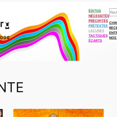
Rech
ÉDITOS
NÉCESSITÉS
PRÉCIPITÉS
CHR
PRÉTEXTES
REC
LACUNES
ENT
TACTIQUES
2006
NOS 
ÉCARTS
NTE