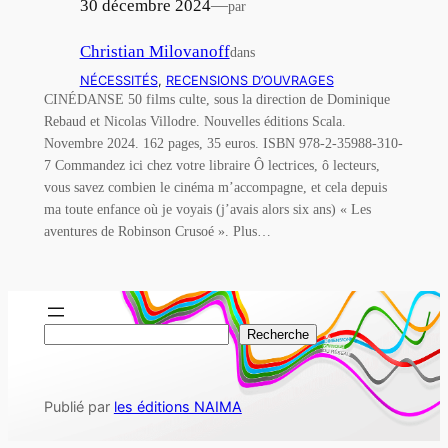
30 décembre 2024
—
par
Christian Milovanoff
dans
NÉCESSITÉS
, 
RECENSIONS D’OUVRAGES
CINÉDANSE 50 films culte, sous la direction de Dominique
Rebaud et Nicolas Villodre. Nouvelles éditions Scala.
Novembre 2024. 162 pages, 35 euros. ISBN 978-2-35988-310-
7 Commandez ici chez votre libraire Ô lectrices, ô lecteurs,
vous savez combien le cinéma m’accompagne, et cela depuis
ma toute enfance où je voyais (j’avais alors six ans) « Les
aventures de Robinson Crusoé ». Plus…
R
Recherche
e
c
Publié par
les éditions NAIMA
h
e