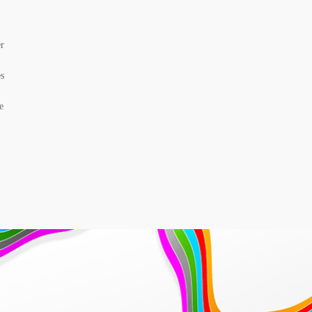
r
es
e