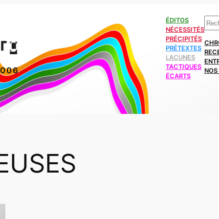
Rech
ÉDITOS
NÉCESSITÉS
PRÉCIPITÉS
CHR
PRÉTEXTES
REC
LACUNES
ENT
TACTIQUES
2006
NOS 
ÉCARTS
DEUSES