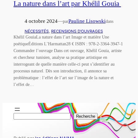
La nature dans l’art par Khélil Gouia
4 octobre 2024
—
Pauline Lisowski
par
dans
NÉCESSITÉS
, 
RECENSIONS D’OUVRAGES
Khélil GouiaLa nature dans l’art Image et matière Une
poétiqueÉditions L’Harmattan28 € ISBN : 978-2-3364-3947-1
Commander l’ouvrage Dans cet ouvrage, Khélil Gouia, artiste
et chercheur tunisien, analyse sa pratique artistique en
interrogeant de quelle manière celle-ci peut s’identifier au
processus naturel. Dès son introduction, il annonce sa
problématique : l’effet de l’art sur l’image de la nature et
l’effet de…
R
Recherche
e
c