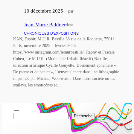
10 décembre 2025
—
par
Jean-Marie Baldner
dans
CHRONIQUES D’EXPOSITIONS
KAN, Espoir, M.U.R. Bastille 38 rue de la Roquette, 75011
Paris, novembre 2025 – février 2026
https://www.instagram.com/lemurbastille/. Raphy et Pascale
Cohen, Le M.U.R. (Modulable Urbain Réactif) Bastille,
direction artistique Cyrille Gouyette. Événement éphémère «
De pierre et de papier », l’œuvre s’encre dans une lithographie
imprimée par Michael Woolworth. Dans notre société où les
smileys, les émoticônes et…
R
Recherche
e
c