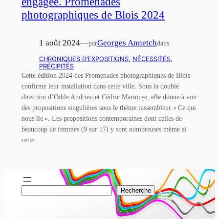
engagée. Promenades
photographiques de Blois 2024
1 août 2024
—
Georges Annetch
par
dans
CHRONIQUES D’EXPOSITIONS
, 
NÉCESSITÉS
, 
PRÉCIPITÉS
Cette édition 2024 des Promenades photographiques de Blois
confirme leur installation dans cette ville. Sous la double
direction d’Odile Andrieu et Cédric Marmuse, elle donne à voir
des propositions singulières sous le thème rassembleur « Ce qui
nous lie ». Les propositions contemporaines dont celles de
beaucoup de femmes (9 sur 17) y sont nombreuses même si
cette…
R
Recherche
e
c