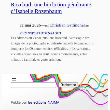
Rozebud, une biofiction pénétrante
d’Isabelle Rozenbaum
11 mai 2026
—
Christian Gattinoni
par
dans
RECENSIONS D’OUVRAGES
Les éditions du Canoë publient Rozebud. Autoscopie des
images de la photographe et vidéaste Isabelle Rozenbaum. Il
comporte les 99 commentaires réflexifs sur les variations
visuelles organisées en deux grands mouvements, entre
mémoire familiale et geste artistique.
R
Recherche
e
c
Publié par
les éditions NAIMA
h