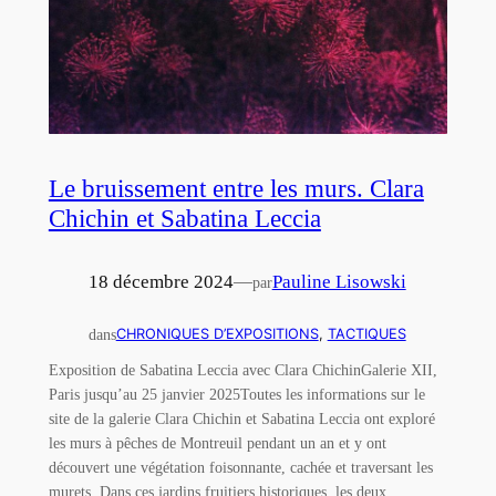
Le bruissement entre les murs. Clara
Chichin et Sabatina Leccia
18 décembre 2024
—
Pauline Lisowski
par
dans
CHRONIQUES D’EXPOSITIONS
, 
TACTIQUES
Exposition de Sabatina Leccia avec Clara ChichinGalerie XII,
Paris jusqu’au 25 janvier 2025Toutes les informations sur le
site de la galerie Clara Chichin et Sabatina Leccia ont exploré
les murs à pêches de Montreuil pendant un an et y ont
découvert une végétation foisonnante, cachée et traversant les
murets. Dans ces jardins fruitiers historiques, les deux