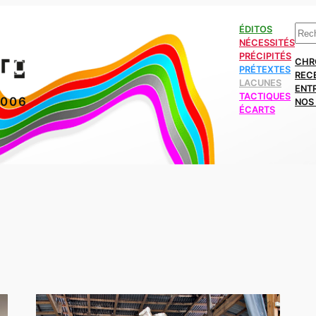
Rech
ÉDITOS
NÉCESSITÉS
PRÉCIPITÉS
CHR
PRÉTEXTES
REC
LACUNES
ENT
TACTIQUES
2006
NOS 
ÉCARTS