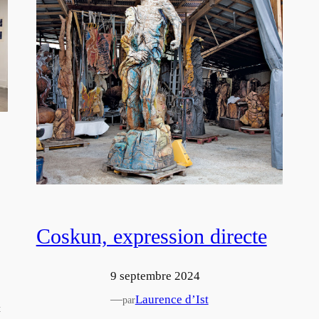
Coskun, expression directe
9 septembre 2024
—
Laurence d’Ist
par
t