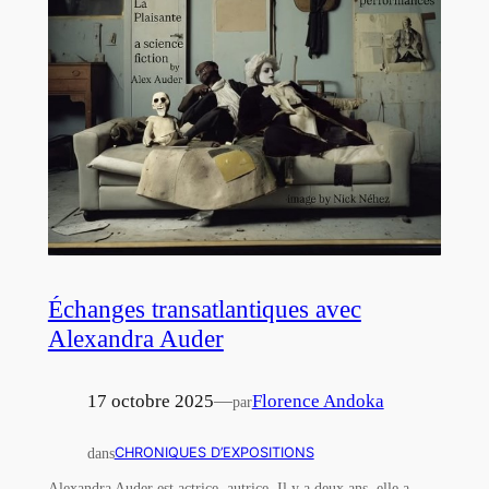
Échanges transatlantiques avec
Alexandra Auder
17 octobre 2025
—
Florence Andoka
par
dans
CHRONIQUES D’EXPOSITIONS
Alexandra Auder est actrice, autrice. Il y a deux ans, elle a