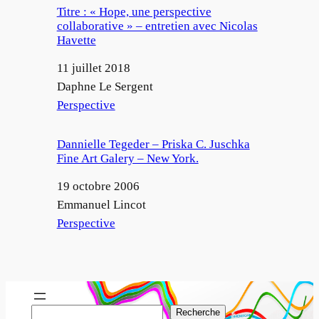
Titre : « Hope, une perspective
collaborative » – entretien avec Nicolas
Havette
Date
11 juillet 2018
Auteur
Daphne Le Sergent
Par rapport à
Perspective
Dannielle Tegeder – Priska C. Juschka
Fine Art Galery – New York.
Date
19 octobre 2006
Auteur
Emmanuel Lincot
Par rapport à
Perspective
R
Recherche