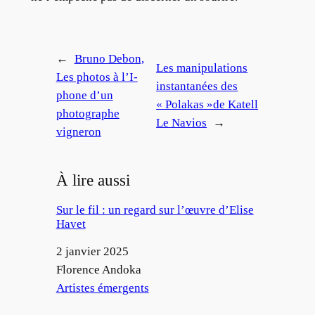
←
Bruno Debon,
Les manipulations
Les photos à l’I-
instantanées des
phone d’un
« Polakas »de Katell
photographe
Le Navios
→
vigneron
À lire aussi
Sur le fil : un regard sur l’œuvre d’Elise
Havet
Date
2 janvier 2025
Auteur
Florence Andoka
Par rapport à
Artistes émergents