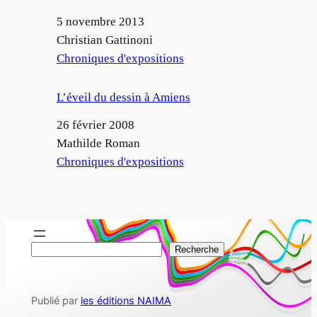
Date
5 novembre 2013
Auteur
Christian Gattinoni
Par rapport à
Chroniques d'expositions
L’éveil du dessin à Amiens
Date
26 février 2008
Auteur
Mathilde Roman
Par rapport à
Chroniques d'expositions
R
Recherche
e
c
Publié par
les éditions NAIMA
h