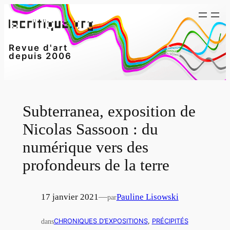
Aller
au
contenu
Revue d'art
depuis 2006
Subterranea, exposition de
Nicolas Sassoon : du
numérique vers des
profondeurs de la terre
17 janvier 2021
—
Pauline Lisowski
par
dans
CHRONIQUES D’EXPOSITIONS
, 
PRÉCIPITÉS