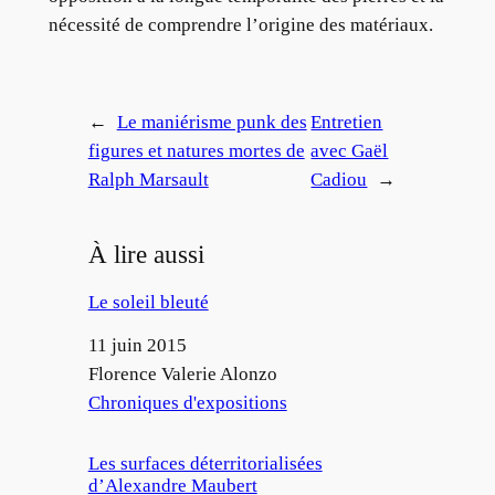
nécessité de comprendre l’origine des matériaux.
←
Le maniérisme punk des
Entretien
figures et natures mortes de
avec Gaël
Ralph Marsault
Cadiou
→
À lire aussi
Le soleil bleuté
Date
11 juin 2015
Auteur
Florence Valerie Alonzo
Par rapport à
Chroniques d'expositions
Les surfaces déterritorialisées
d’Alexandre Maubert