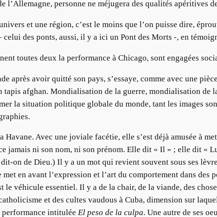
de l’Allemagne, personne ne méjugera des qualités apéritives de
ivers et une région, c’est le moins que l’on puisse dire, éprouv
 celui des ponts, aussi, il y a ici un Pont des Morts -, en témoi
gnent toutes deux la performance à Chicago, sont engagées soci
nde après avoir quitté son pays, s’essaye, comme avec une pièce
n tapis afghan. Mondialisation de la guerre, mondialisation de la
stimer la situation politique globale du monde, tant les images so
graphies.
 La Havane. Avec une joviale facétie, elle s’est déjà amusée à m
e jamais ni son nom, ni son prénom. Elle dit « Il » ; elle dit « 
, dit-on de Dieu.) Il y a un mot qui revient souvent sous ses lèvr
ste met en avant l’expression et l’art du comportement dans des 
est le véhicule essentiel. Il y a de la chair, de la viande, des ch
atholicisme et des cultes vaudous à Cuba, dimension sur laquell
e performance intitulée
El peso de la culpa
. Une autre de ses oe