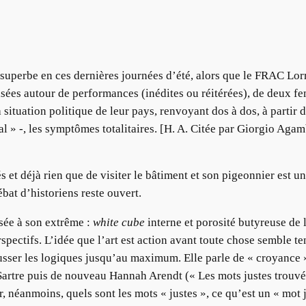
st superbe en ces dernières journées d’été, alors que le FRAC Lo
alisées autour de performances (inédites ou réitérées), de deux
 situation politique de leur pays, renvoyant dos à dos, à partir
mal » -, les symptômes totalitaires. [H. A. Citée par Giorgio Aga
t déjà rien que de visiter le bâtiment et son pigeonnier est un 
ébat d’historiens reste ouvert.
ssée à son extrême :
white cube
interne et porosité butyreuse de l
pectifs. L’idée que l’art est action avant toute chose semble teni
ousser les logiques jusqu’au maximum. Elle parle de « croyance » d
Sartre puis de nouveau Hannah Arendt (« Les mots justes trouvé
ir, néanmoins, quels sont les mots « justes », ce qu’est un « mot 