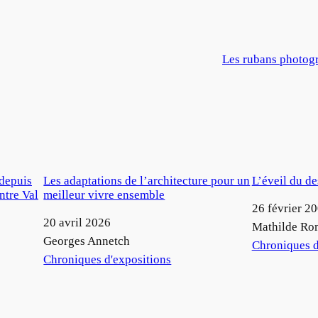
Les rubans photogr
 depuis
Les adaptations de l’architecture pour un
L’éveil du d
ntre Val
meilleur vivre ensemble
Date
26 février 2
Date
20 avril 2026
Auteur
Mathilde Ro
Auteur
Georges Annetch
Par rapport à
Chroniques d
Par rapport à
Chroniques d'expositions