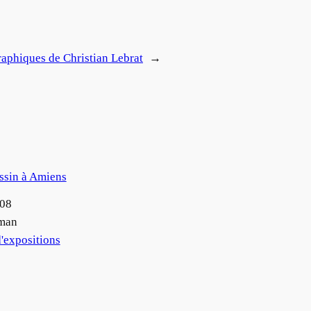
aphiques de Christian Lebrat
→
essin à Amiens
008
man
'expositions