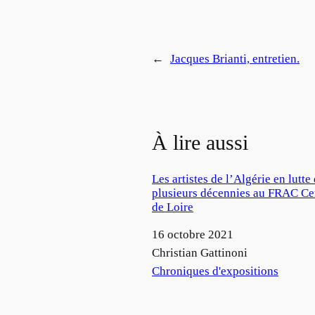
←
Jacques Brianti, entretien.
À lire aussi
Les artistes de l’Algérie en lutte
plusieurs décennies au FRAC Ce
de Loire
Date
16 octobre 2021
Auteur
Christian Gattinoni
Par rapport à
Chroniques d'expositions