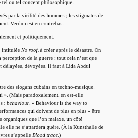
 tel ou tel concept philosophique.
és par la virilité des hommes ; les stigmates de
gnent. Verdun est en contrebas.
alement et politiquement.
 intitulée
No roof
, à créer après le désastre. On
 perception de la guerre : tout cela n’est que
nt délayées, dévoyées. Il faut à Lida Abdul
ettre des slogans cubains en techno-musique.
Lui ». (Mais paradoxalement, en est-elle
es :
behaviour
. « Behaviour is the way to
performances qui doivent de plus en plus « être
oses organiques que l’on malaxe, un côté
e elle ne s’attardera guère. (À la Kunsthalle de
uvres s’appelle
Blood trace
.)