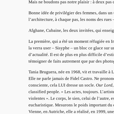
Mais ne boudons pas notre plaisir : à deux pas 
Bonne idée de privilégier des femmes, dans un un
l’architecture, à chaque pas, les noms des rues –
Afghane, Cubaine, les deux invitées, qui ensei
La première, qui a été un moment réfugiée en I
la verra user – Sisyphe – un bloc ce glace sur u
d’actualité. Il est de plus en plus difficile d’e
témoigner de faits autrement que par des photo
Tania Bruguera, née en 1968, vit et travaille à
Elle ne parle jamais de Fidel Castro. Ne prononc
consciente, cela LUI dresse un socle.
Our Lord
classified people. » Les actes, toujours. L’arti
violentes ». Le corps, le sien, celui de l’autre, 
eucharistique. Mesurons le poids important du c
Vienne, en Autriche, elle a réalisé, en 1999, un