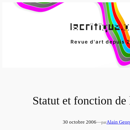
Aller
au
contenu
Revue d'art depuis 
Statut et fonction d
30 octobre 2006
—
Alain Geor
par