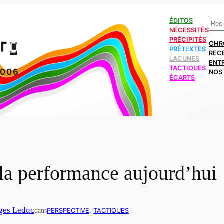
Rech
ÉDITOS
NÉCESSITÉS
PRÉCIPITÉS
CHR
PRÉTEXTES
REC
LACUNES
ENT
TACTIQUES
2006
NOS 
ÉCARTS
e la performance aujourd’hui
ges Leduc
dans
PERSPECTIVE
, 
TACTIQUES