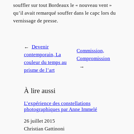
souffler sur tout Bordeaux le « nouveau vent »
qu’il avait remarqué souffer dans le capc lors du
vernissage de presse.
←
Devenir
Commission,
contemporain, La
Compromission
couleur du temps au
→
prisme de l’art
À lire aussi
L’expérience des constellations
photographiques par Anne Immelé
Date
26 juillet 2015
Auteur
Christian Gattinoni