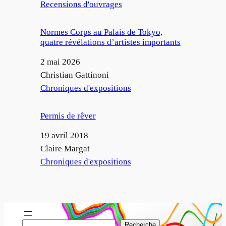
Par rapport à
Recensions d'ouvrages
Normes Corps au Palais de Tokyo,
quatre révélations d’artistes importants
Date
2 mai 2026
Auteur
Christian Gattinoni
Par rapport à
Chroniques d'expositions
Permis de rêver
Date
19 avril 2018
Auteur
Claire Margat
Par rapport à
Chroniques d'expositions
R
Recherche