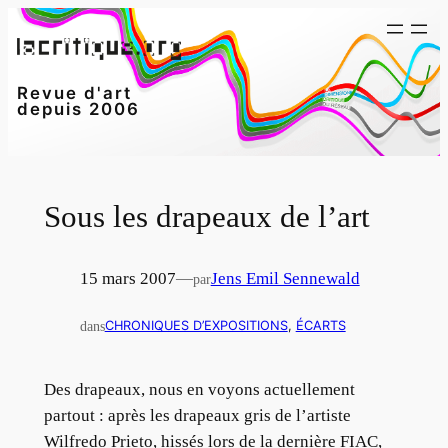
Aller
au
contenu
Revue d'art
depuis 2006
Sous les drapeaux de l’art
15 mars 2007
—
Jens Emil Sennewald
par
dans
CHRONIQUES D’EXPOSITIONS
, 
ÉCARTS
Des drapeaux, nous en voyons actuellement
partout : après les drapeaux gris de l’artiste
Wilfredo Prieto, hissés lors de la dernière FIAC,