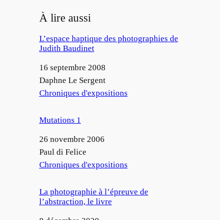
À lire aussi
L’espace haptique des photographies de
Judith Baudinet
Date
16 septembre 2008
Auteur
Daphne Le Sergent
Par rapport à
Chroniques d'expositions
Mutations 1
Date
26 novembre 2006
Auteur
Paul di Felice
Par rapport à
Chroniques d'expositions
La photographie à l’épreuve de
l’abstraction, le livre