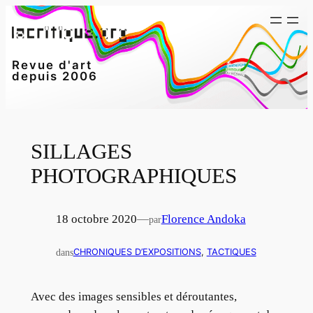
Aller
au
contenu
Revue d'art
depuis 2006
SILLAGES
PHOTOGRAPHIQUES
18 octobre 2020
—
Florence Andoka
par
dans
CHRONIQUES D’EXPOSITIONS
, 
TACTIQUES
Avec des images sensibles et déroutantes,