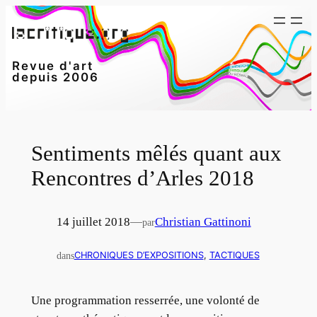
Aller
au
contenu
Revue d'art
depuis 2006
Sentiments mêlés quant aux
Rencontres d’Arles 2018
14 juillet 2018
—
Christian Gattinoni
par
dans
CHRONIQUES D’EXPOSITIONS
, 
TACTIQUES
Une programmation resserrée, une volonté de