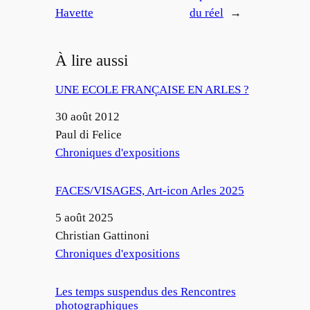
Havette
du réel
→
À lire aussi
UNE ECOLE FRANÇAISE EN ARLES ?
Date
30 août 2012
Auteur
Paul di Felice
Par rapport à
Chroniques d'expositions
FACES/VISAGES, Art-icon Arles 2025
Date
5 août 2025
Auteur
Christian Gattinoni
Par rapport à
Chroniques d'expositions
Les temps suspendus des Rencontres
photographiques