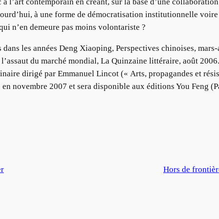
c à l’art contemporain en créant, sur la base d’une collaborati
jourd’hui, à une forme de démocratisation institutionnelle voire
 qui n’en demeure pas moins volontariste ?
dans les années Deng Xiaoping, Perspectives chinoises, mars-av
à l’assaut du marché mondial, La Quinzaine littéraire, août 2006
naire dirigé par Emmanuel Lincot (« Arts, propagandes et résist
u en novembre 2007 et sera disponible aux éditions You Feng (Pa
er
Hors de frontièr