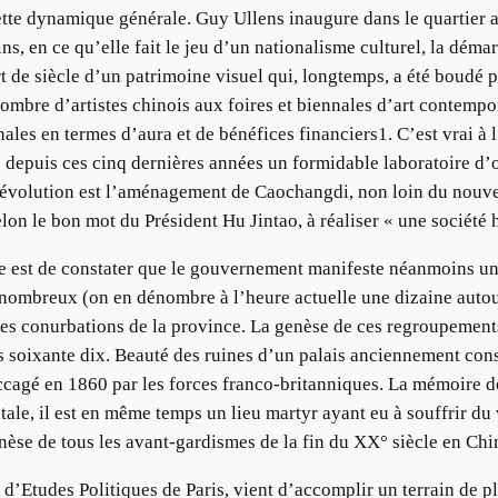
cette dynamique générale. Guy Ullens inaugure dans le quartier 
s, en ce qu’elle fait le jeu d’un nationalisme culturel, la déma
 de siècle d’un patrimoine visuel qui, longtemps, a été boudé pa
nombre d’artistes chinois aux foires et biennales d’art contempor
nales en termes d’aura et de bénéfices financiers1. C’est vrai à l
s depuis ces cinq dernières années un formidable laboratoire d’
e évolution est l’aménagement de Caochangdi, non loin du nouvel
 selon le bon mot du Président Hu Jintao, à réaliser « une société
e est de constater que le gouvernement manifeste néanmoins une
s nombreux (on en dénombre à l’heure actuelle une dizaine autou
ndes conurbations de la province. La genèse de ces regroupement
 soixante dix. Beauté des ruines d’un palais anciennement const
gé en 1860 par les forces franco-britanniques. La mémoire de 
le, il est en même temps un lieu martyr ayant eu à souffrir du 
enèse de tous les avant-gardismes de la fin du XX° siècle en Chi
 d’Etudes Politiques de Paris, vient d’accomplir un terrain de