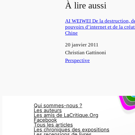
À lire aussi
AI WEIWEI De la destruction, d
pouvoirs d’internet et de la créa
Chine
Date
20 janvier 2011
Auteur
Christian Gattinoni
Par rapport à
Perspective
Qui sommes-nous ?
Les auteurs
Les amis de LaCritique.Org
Facebook
Tous les articles
Les chroniques des expositions
Les recensions de livres