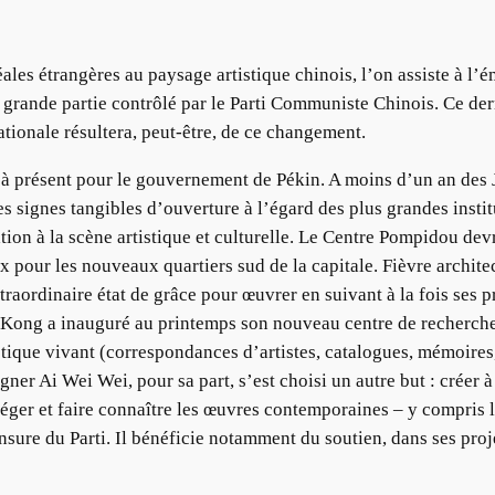
éales étrangères au paysage artistique chinois, l’on assiste à l
 grande partie contrôlé par le Parti Communiste Chinois. Ce der
nationale résultera, peut-être, de ce changement.
 à présent pour le gouvernement de Pékin. A moins d’un an des 
es signes tangibles d’ouverture à l’égard des plus grandes ins
tion à la scène artistique et culturelle. Le Centre Pompidou dev
 pour les nouveaux quartiers sud de la capitale. Fièvre archite
xtraordinaire état de grâce pour œuvrer en suivant à la fois ses pr
 Kong a inauguré au printemps son nouveau centre de recherche
stique vivant (correspondances d’artistes, catalogues, mémoires
ner Ai Wei Wei, pour sa part, s’est choisi un autre but : créer 
téger et faire connaître les œuvres contemporaines – y compris l
nsure du Parti. Il bénéficie notamment du soutien, dans ses pro