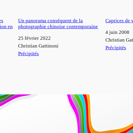
es
Un panorama conséquent de la
Caprices de v
tion en
photographie chinoise contemporaine
Date
4 juin 2008
Date
25 février 2022
Auteur
Christian Gat
Auteur
Christian Gattinoni
Par rapport à
Précipités
Par rapport à
Précipités