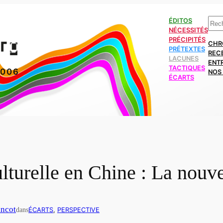
Rech
ÉDITOS
NÉCESSITÉS
PRÉCIPITÉS
CHR
PRÉTEXTES
REC
LACUNES
ENT
TACTIQUES
2006
NOS 
ÉCARTS
ulturelle en Chine : La nouv
ncot
dans
ÉCARTS
, 
PERSPECTIVE