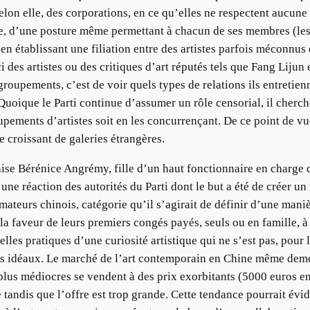
selon elle, des corporations, en ce qu’elles ne respectent aucun
 vie, d’une posture même permettant à chacun de ses membres (
’en établissant une filiation entre des artistes parfois méconnu
 des artistes ou des critiques d’art réputés tels que Fang Lijun 
groupements, c’est de voir quels types de relations ils entretien
Quoique le Parti continue d’assumer un rôle censorial, il cherche
pements d’artistes soit en les concurrençant. De ce point de vue,
 croissant de galeries étrangères.
çaise Bérénice Angrémy, fille d’un haut fonctionnaire en charge 
 une réaction des autorités du Parti dont le but a été de créer un
mateurs chinois, catégorie qu’il s’agirait de définir d’une mani
 faveur de leurs premiers congés payés, seuls ou en famille, à 
lles pratiques d’une curiosité artistique qui ne s’est pas, pour
es idéaux. Le marché de l’art contemporain en Chine même dem
plus médiocres se vendent à des prix exorbitants (5000 euros e
 tandis que l’offre est trop grande. Cette tendance pourrait é