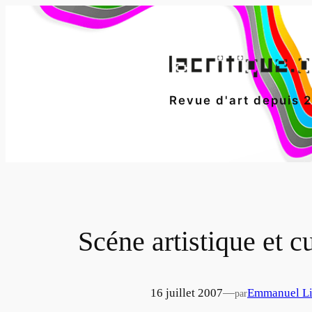
Aller
au
contenu
Revue d'art depuis 
Scéne artistique et c
16 juillet 2007
—
Emmanuel Li
par