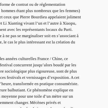
e forme de contrat ou de réglementation
les hommes étant plus nombreux que les femmes)
s et ceux que Pierre Bourdieu appelaient joliment
et Li Xianting vivant l’un et l’autre à Xiaopu,
nent avec les représentants locaux du Parti.
 à ne pas se marginaliser soit en s’associant à
 le cas le plus intéressant est la création du
des années culturelles France / Chine, ce
 festival concurrent jusqu’alors boudé par les
ère sociologique plus rigoureuse, sont de plus
ces festivals et vernissages d’exposition. A cet
 l’heure, transformée en pratique consumériste.
eure balbutiant. Ce phénomène explique en
n moyenne pour une toile d’un mètre sur un
videmment changer. Mécènes privés et