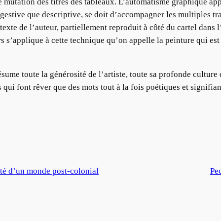
mutation des titres des tableaux. L’automatisme graphique appe
uggestive que descriptive, se doit d’accompagner les multiples 
exte de l’auteur, partiellement reproduit à côté du cartel dans l
s s’applique à cette technique qu’on appelle la peinture qui est
ésume toute la générosité de l’artiste, toute sa profonde culture 
qui font rêver que des mots tout à la fois poétiques et signifian
sité d’un monde post-colonial
Pe