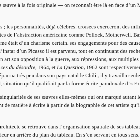
e œuvre à la fois originale — on reconnaît être là en face d’un 
s ; les personnalités, déjà célèbres, croisées exerceront des inf
ntes de l’abstraction américaine comme Pollock, Motherwell, Baz
mme était d’un charisme certain, ses engagements pour des causes 
l’instar d’un Picasso il est parvenu, tout en continuant des reche
art son opposition à la guerre, aux répressions, aux multiples b
nces du désordre
, 1964, et
La Question
, 1962 sont respectiveme
séjourna très peu dans son pays natal le Chili ; il y travailla se
, situation qu’il qualifiait par la forme écrite paradoxale d’« Ex-
singularités de ses œuvres elles-mêmes qui ont marqué autant le
t de matière à écrire à partir de la biographie de cet artiste qu’
hitecte se retrouve dans l’organisation spatiale de ses tableaux
eur en arrière du plan du tableau. En s’en servant en tous sens, 