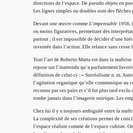
directions de l’espace. De pseudo objets en pseu
Les lignes simples ou doubles sont des flèches p
Devant une œuvre comme
L’impensable
1958, i
ou moins figuratives, permettant des interprétat
partout ; il est impossible de décider d’une hié
inventée dans l’action. Elle relance sans cesse l
Tout l’art de Roberto Matta est dans la maîtris
repose sur l’inattendu qu’a parfaitement favor
définition de celui-ci : « Surréalisme n. m. Au
l’agitation organique qu’elle communique au cor
reconnu par ses pairs et s’il fut plus tard excl
tombe jamais dans l’imagerie onirique. Les empo
Chez lui il y a toujours ambiguïté entre la maît
La complexité de ses créations permet de concil
l’espace réaliste comme de l’espace cubiste. On a