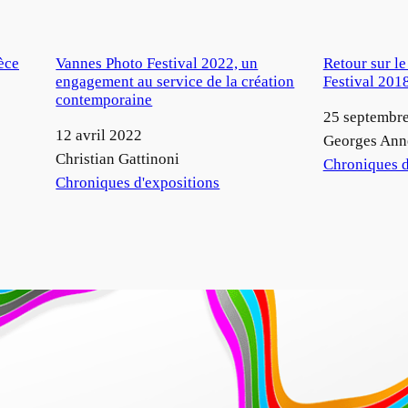
èce
Vannes Photo Festival 2022, un
Retour sur l
engagement au service de la création
Festival 201
contemporaine
Date
25 septembr
Date
12 avril 2022
Auteur
Georges Ann
Auteur
Christian Gattinoni
Par rapport à
Chroniques d
Par rapport à
Chroniques d'expositions