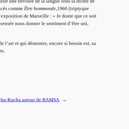
lle une envolée de la langue sous la dictée de
tracés comme
Être hommonde,
1960 (triptyque
’exposition de Marseille : « Je doute que ce soit
 sensée nous donner le sentiment d’être uni,
de l’art et qui démontre, encore si besoin est, sa
ts.
cha-Kucha autour de RAMSA
→