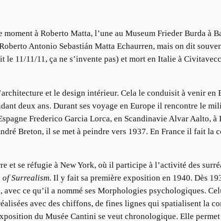
ce moment à Roberto Matta, l’une au Museum Frieder Burda à B
it Roberto Antonio Sebastián Matta Echaurren, mais on dit souve
t le 11/11/11, ça ne s’invente pas) et mort en Italie à Civitavecc
 l’architecture et le design intérieur. Cela le conduisit à venir 
endant deux ans. Durant ses voyage en Europe il rencontre le milie
en Espagne Frederico Garcia Lorca, en Scandinavie Alvar Aalto, 
ndré Breton, il se met à peindre vers 1937. En France il fait l
re et se réfugie à New York, où il participe à l’activité des sur
 of Surrealism
. Il y fait sa première exposition en 1940. Dès 19
el, avec ce qu’il a nommé ses Morphologies psychologiques. Celu
alisées avec des chiffons, de fines lignes qui spatialisent la c
exposition du Musée Cantini se veut chronologique. Elle permet 