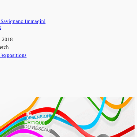
e Savignano Immagini
8
e 2018
etch
'expositions