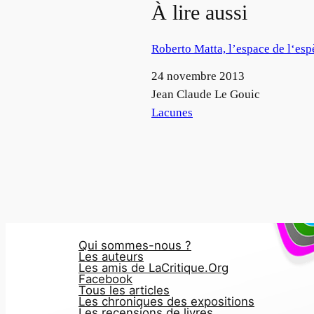
À lire aussi
Roberto Matta, l’espace de l‘esp
Date
24 novembre 2013
Auteur
Jean Claude Le Gouic
Par rapport à
Lacunes
Qui sommes-nous ?
Les auteurs
Les amis de LaCritique.Org
Facebook
Tous les articles
Les chroniques des expositions
Les recensions de livres