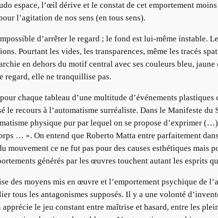
do espace, l’œil dérive et le constat de cet emportement moins d
our l’agitation de nos sens (en tous sens).
mpossible d’arrêter le regard ; le fond est lui-même instable. L
ions. Pourtant les vides, les transparences, même les tracés spat
rarchie en dehors du motif central avec ses couleurs bleu, jaune 
e regard, elle ne tranquillise pas.
e pour chaque tableau d’une multitude d’événements plastiques c
isé le recours à l’automatisme surréaliste. Dans le Manifeste 
tomatisme physique pur par lequel on se propose d’exprimer (…) 
ps … ». On entend que Roberto Matta entre parfaitement dans cet
u du mouvement ce ne fut pas pour des causes esthétiques mais pou
rtements générés par les œuvres touchent autant les esprits qu
rise des moyens mis en œuvre et l’emportement psychique de l’aut
ier tous les antagonismes supposés. Il y a une volonté d’invent
pprécie le jeu constant entre maîtrise et hasard, entre les pleins