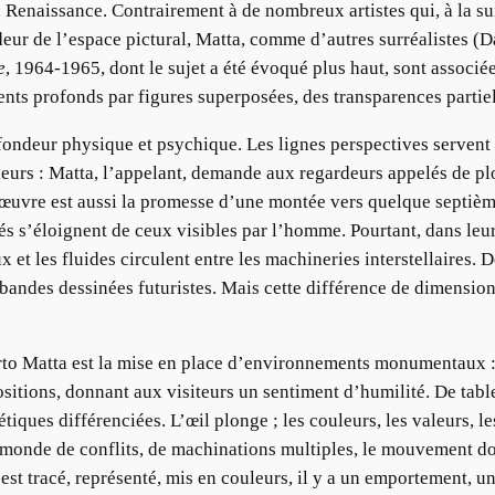
la Renaissance. Contrairement à de nombreux artistes qui, à la s
deur de l’espace pictural, Matta, comme d’autres surréalistes (Da
e
, 1964-1965, dont le sujet a été évoqué plus haut, sont associé
ts profonds par figures superposées, des transparences partiell
fondeur physique et psychique. Les lignes perspectives servent 
rdeurs : Matta, l’appelant, demande aux regardeurs appelés de 
’œuvre est aussi la promesse d’une montée vers quelque septième
 s’éloignent de ceux visibles par l’homme. Pourtant, dans leur f
x et les fluides circulent entre les machineries interstellaires. 
ndes dessinées futuristes. Mais cette différence de dimension e
rto Matta est la mise en place d’environnements monumentaux : 
ositions, donnant aux visiteurs un sentiment d’humilité. De tabl
ues différenciées. L’œil plonge ; les couleurs, les valeurs, le
e monde de conflits, de machinations multiples, le mouvement do
ui est tracé, représenté, mis en couleurs, il y a un emportement