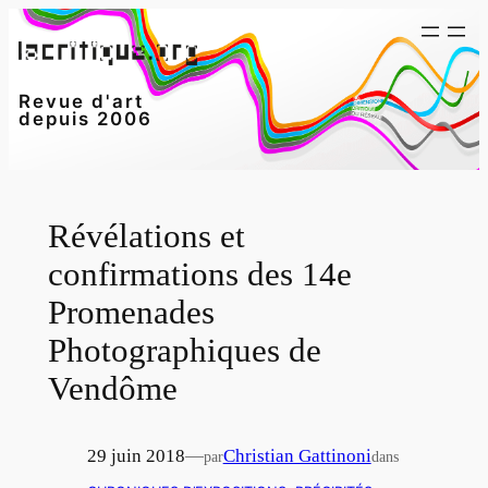
Aller
au
contenu
Revue d'art
depuis 2006
Révélations et
confirmations des 14e
Promenades
Photographiques de
Vendôme
29 juin 2018
—
Christian Gattinoni
par
dans