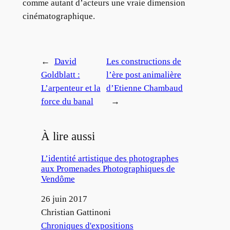
comme autant d’acteurs une vraie dimension
cinématographique.
←
David
Les constructions de
Goldblatt :
l’ère post animalière
L’arpenteur et la
d’Etienne Chambaud
force du banal
→
À lire aussi
L’identité artistique des photographes
aux Promenades Photographiques de
Vendôme
Date
26 juin 2017
Auteur
Christian Gattinoni
Par rapport à
Chroniques d'expositions