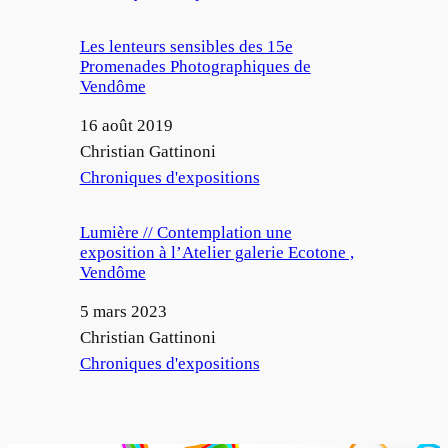
Les lenteurs sensibles des 15e
Promenades Photographiques de
Vendôme
Date
16 août 2019
Auteur
Christian Gattinoni
Par rapport à
Chroniques d'expositions
Lumière // Contemplation une
exposition à l’Atelier galerie Ecotone ,
Vendôme
Date
5 mars 2023
Auteur
Christian Gattinoni
Par rapport à
Chroniques d'expositions