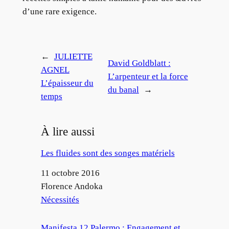
d’une rare exigence.
←
JULIETTE
David Goldblatt :
AGNEL
L’arpenteur et la force
L’épaisseur du
du banal
→
temps
À lire aussi
Les fluides sont des songes matériels
Date
11 octobre 2016
Auteur
Florence Andoka
Par rapport à
Nécessités
Manifesta 12 Palermo : Engagement et