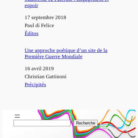
espoir
Date
17 septembre 2018
Auteur
Paul di Felice
Par rapport à
Éditos
Une approche poétique d’un site de la
Première Guerre Mondiale
Date
16 avril 2019
Auteur
Christian Gattinoni
Par rapport à
Précipités
R
Recherche
e