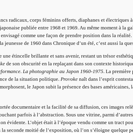
ncs radicaux, corps féminins offerts, diaphanes et électriques à l
aponaise publiée entre 1968 et 1969. Au même moment à la gale
, envisagé comme une façon de prendre position dans la réalité.
la jeunesse de 1960 dans Chronique d’un été, c’est aussi la ques
e une étincelle brillante et sans avenir, restant un trésor esthét
oke
de son obscurité en la replaçant dans son contexte historique
erformance. La photographie au Japon 1960-1975
. La première 
nce de la situation politique.
Provoke
naît dans l’esprit contest
tamorphosent, le Japon subit la présence des bases américaines, 
rtée documentaire et la facilité de sa diffusion, ces images relè
uchant parfois à l’abstraction. Sous une vitrine, parmi d’autre
tion évidente. L’objet était à l’époque vendu comme un tract pou
 la seconde moitié de l’exposition, où l’on s’éloigne quelque 