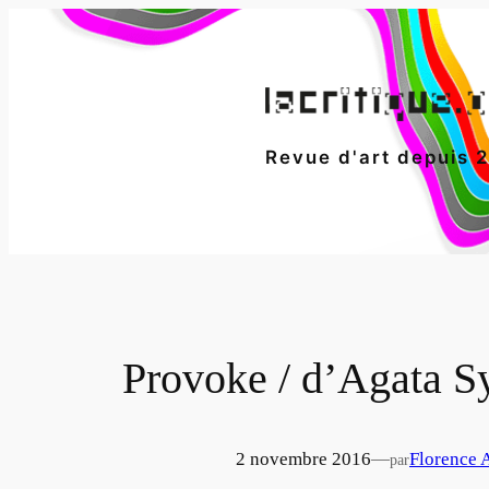
Aller
au
contenu
Revue d'art depuis 
Provoke / d’Agata S
2 novembre 2016
—
Florence 
par