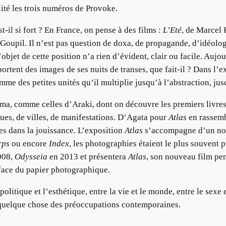
ité les trois numéros de Provoke.
st-il si fort ? En France, on pense à des films :
L’Eté
, de Marcel
oupil. Il n’est pas question de doxa, de propagande, d’idéologi
l’objet de cette position n’a rien d’évident, clair ou facile. Auj
ortent des images de ses nuits de transes, que fait-il ? Dans l’
e des petites unités qu’il multiplie jusqu’à l’abstraction, jusqu
ma, comme celles d’Araki, dont on découvre les premiers livres 
ues, de villes, de manifestations. D’Agata pour
Atlas
en rassembl
s dans la jouissance. L’exposition
Atlas
s’accompagne d’un nou
rps
ou encore
Index
, les photographies étaient le plus souvent 
008,
Odysseia
en 2013 et présentera
Atlas
, son nouveau film pe
rface du papier photographique.
a politique et l’esthétique, entre la vie et le monde, entre le se
e quelque chose des préoccupations contemporaines.