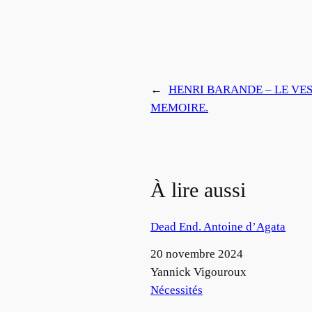
←
HENRI BARANDE – LE VES
MEMOIRE.
À lire aussi
Dead End. Antoine d’Agata
Date
20 novembre 2024
Auteur
Yannick Vigouroux
Par rapport à
Nécessités