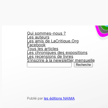
Qui sommes-nous ?
Les auteurs
Les amis de LaCritique.Org
Facebook
Tous les articles
Les chroniques des expositions
Les recensions de livres
S’inscrire à la newsletter mensuelle
R
Recherche
e
c
h
e
r
Publié par
les éditions NAIMA
c