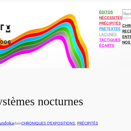
Rech
ÉDITOS
NÉCESSITÉS
PRÉCIPITÉS
CHR
PRÉTEXTES
REC
LACUNES
ENT
TACTIQUES
2006
NOS 
ÉCARTS
ystèmes nocturnes
Andoka
dans
CHRONIQUES D’EXPOSITIONS
, 
PRÉCIPITÉS