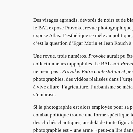
Des visages agrandis, dévorés de noirs et de bla
le BAL expose Provoke, revue photographique j
expose Atlas. L’esthétique se mêle au politique
c’est la question d’Egar Morin et Jean Rouch à 
Une revue, trois numéros,
Provoke
aurait pu êtr
collectionneurs nippophiles. Le BAL sort
Prov
ne ment pas :
Provoke. Entre contestation et p
photographies, des vidéos réalisées dans l’urge
à vive allure, l’agriculture, l’urbanisme se mé
s’embrase.
Si la photographie est alors employée pour sa po
combat politique trouve une forme spécifique to
des clichés chaotiques, au-delà de toute figura
photographie est « une arme » peut-on lire dans