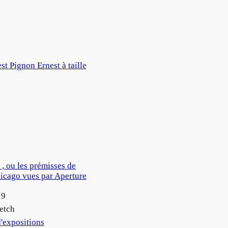
est Pignon Ernest à taille
, ou les prémisses de
hicago vues par Aperture
19
etch
'expositions