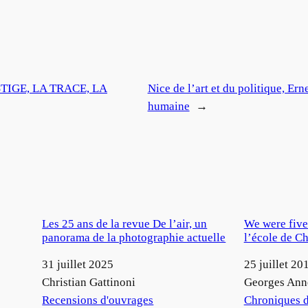
TIGE, LA TRACE, LA
Nice de l’art et du politique, Ern
humaine
→
Les 25 ans de la revue De l’air, un
We were five 
panorama de la photographie actuelle
l’école de C
Date
31 juillet 2025
Date
25 juillet 20
Auteur
Christian Gattinoni
Auteur
Georges Ann
Par rapport à
Recensions d'ouvrages
Par rapport à
Chroniques d