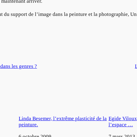
maintenant arriver.
ut du support de l’image dans la peinture et la photographie, U
ans les genres ?
Linda Besemer, l’extrême plasticité de la
Egide Viloux,
peinture.
l’espace …
Date
6 octobre 2009
Date
7 mars 2013