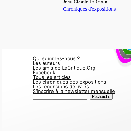
Auteur
Jean Claude Le Gouic
Par rapport à
Chroniques d'expositions
Qui sommes-nous ?
Les auteurs
Les amis de LaCritique.Org
Facebook
Tous les articles
Les chroniques des expositions
Les recensions de livres
S’inscrire à la newsletter mensuelle
R
Recherche
e
c
h
e