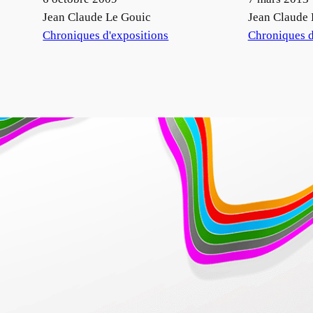
Auteur
Jean Claude Le Gouic
Auteur
Jean Claude 
Par rapport à
Chroniques d'expositions
Par rapport à
Chroniques d