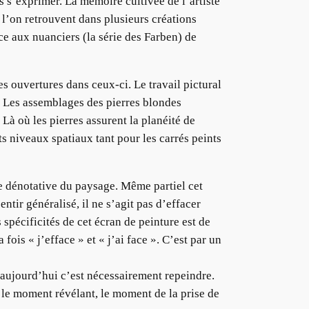
s s’exprimer. La mémoire cultivée de l’artiste
 l’on retrouvent dans plusieurs créations
e aux nuanciers (la série des Farben) de
s ouvertures dans ceux-ci. Le travail pictural
s. Les assemblages des pierres blondes
Là où les pierres assurent la planéité de
nts niveaux spatiaux tant pour les carrés peints
e dénotative du paysage. Même partiel cet
tir généralisé, il ne s’agit pas d’effacer
es spécificités de cet écran de peinture est de
fois « j’efface » et « j’ai face ». C’est par un
e aujourd’hui c’est nécessairement repeindre.
 le moment révélant, le moment de la prise de