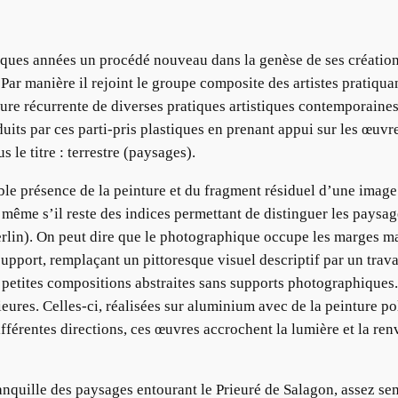
ues années un procédé nouveau dans la genèse de ses créations p
Par manière il rejoint le groupe composite des artistes pratiqua
ure récurrente de diverses pratiques artistiques contemporaines 
duits par ces parti-pris plastiques en prenant appui sur les œ
e titre : terrestre (paysages).
uble présence de la peinture et du fragment résiduel d’une ima
er même s’il reste des indices permettant de distinguer les pay
rlin). On peut dire que le photographique occupe les marges mai
upport, remplaçant un pittoresque visuel descriptif par un travai
petites compositions abstraites sans supports photographiques. I
ieures. Celles-ci, réalisées sur aluminium avec de la peinture pol
ifférentes directions, ces œuvres accrochent la lumière et la renv
ranquille des paysages entourant le Prieuré de Salagon, assez se