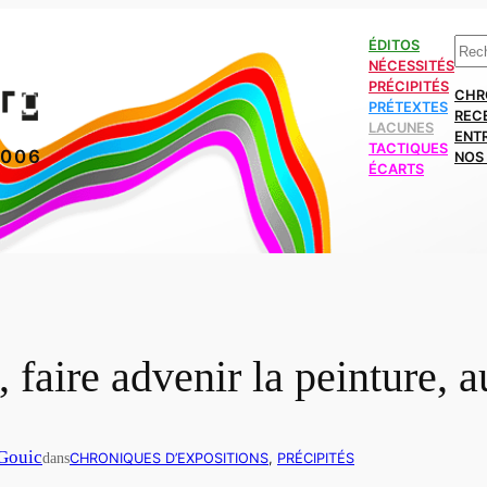
Rech
ÉDITOS
NÉCESSITÉS
PRÉCIPITÉS
CHR
PRÉTEXTES
REC
LACUNES
ENT
TACTIQUES
2006
NOS 
ÉCARTS
faire advenir la peinture, a
 Gouic
dans
CHRONIQUES D’EXPOSITIONS
, 
PRÉCIPITÉS