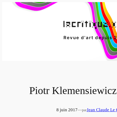
Aller
au
contenu
Revue d'art depuis 
Piotr Klemensiewicz, 
8 juin 2017
—
Jean Claude Le
par