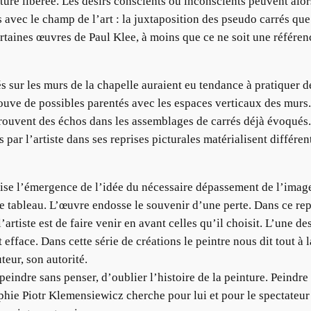
nture libérée. Les désirs conscients ou inconscients peuvent alor
 avec le champ de l’art : la juxtaposition des pseudo carrés que
taines œuvres de Paul Klee, à moins que ce ne soit une référenc
 sur les murs de la chapelle auraient eu tendance à pratiquer de
trouve de possibles parentés avec les espaces verticaux des mur
trouvent des échos dans les assemblages de carrés déjà évoqués. 
es par l’artiste dans ses reprises picturales matérialisent différe
rise l’émergence de l’idée du nécessaire dépassement de l’imag
tableau. L’œuvre endosse le souvenir d’une perte. Dans ce repen
 l’artiste est de faire venir en avant celles qu’il choisit. L’une d
face. Dans cette série de créations le peintre nous dit tout à la 
teur, son autorité.
peindre sans penser, d’oublier l’histoire de la peinture. Peindr
phie Piotr Klemensiewicz cherche pour lui et pour le spectateur