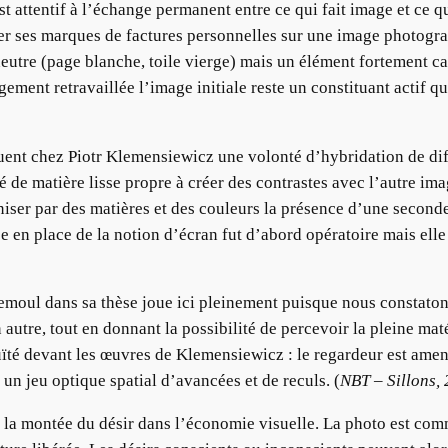
est attentif à l’échange permanent entre ce qui fait image et ce 
ser ses marques de factures personnelles sur une image photograp
eutre (page blanche, toile vierge) mais un élément fortement ca
ement retravaillée l’image initiale reste un constituant actif qui
nt chez Piotr Klemensiewicz une volonté d’hybridation de dif
 de matière lisse propre à créer des contrastes avec l’autre ima
ganiser par des matières et des couleurs la présence d’une secon
se en place de la notion d’écran fut d’abord opératoire mais el
oul dans sa thèse joue ici pleinement puisque nous constatons
 autre, tout en donnant la possibilité de percevoir la pleine ma
té devant les œuvres de Klemensiewicz : le regardeur est amené
 un jeu optique spatial d’avancées et de reculs. (
NBT – Sillons,
t la montée du désir dans l’économie visuelle. La photo est co