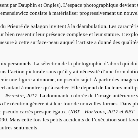
sent par Dauphin et Ongles). L’espace photographique devient un
 Klemensiewicz consiste à matérialiser progressivement un nouvel
e du Prieuré de Salagon invitent à la déambulation. Les caractéri
ur bien ressentir leur présence complexe et leur stature. L’explor
esure à cette surface-peau auquel l’artiste a donné des qualités
hoix personnels. La sélection de la photographie d’abord qui doi
ans l’action picturale sans qu’il y ait nécessité d’une formulat
enir une figure autonome, un pseudo sujet. À partir des images 
sert autant à montrer qu’à cacher. Elle dépend de facteurs multip
– Terrestre, 2017
. La dominante colorée de l’image antérieure s
 d’exécution génèrent à leur tour de nouvelles formes. Dans plu
e pseudo carrés presque égaux. (
NBT – Horizons, 2017
et
NBT –
990. Mais cette fois les petits accidents de l’exécution sont favo
’autres sentiments.