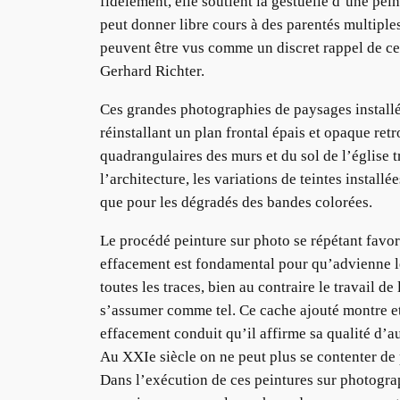
fidèlement, elle soutient la gestuelle d’une pei
peut donner libre cours à des parentés multiples
peuvent être vus comme un discret rappel de cer
Gerhard Richter.
Ces grandes photographies de paysages installés
réinstallant un plan frontal épais et opaque re
quadrangulaires des murs et du sol de l’église 
l’architecture, les variations de teintes installé
que pour les dégradés des bandes colorées.
Le procédé peinture sur photo se répétant favo
effacement est fondamental pour qu’advienne le 
toutes les traces, bien au contraire le travail de
s’assumer comme tel. Ce cache ajouté montre et ef
effacement conduit qu’il affirme sa qualité d’au
Au XXIe siècle on ne peut plus se contenter de 
Dans l’exécution de ces peintures sur photogra