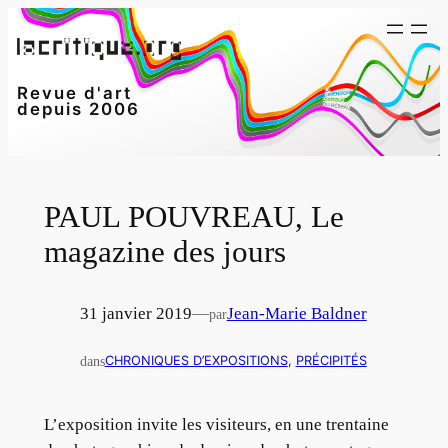
Aller
au
contenu
Revue d'art
depuis 2006
PAUL POUVREAU, Le
magazine des jours
31 janvier 2019
—
Jean-Marie Baldner
par
dans
CHRONIQUES D’EXPOSITIONS
, 
PRÉCIPITÉS
L’exposition invite les visiteurs, en une trentaine