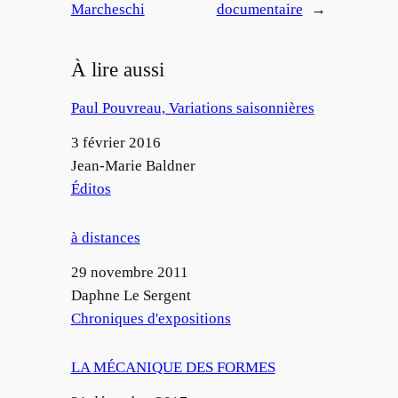
Marcheschi
documentaire
→
À lire aussi
Paul Pouvreau, Variations saisonnières
Date
3 février 2016
Auteur
Jean-Marie Baldner
Par rapport à
Éditos
à distances
Date
29 novembre 2011
Auteur
Daphne Le Sergent
Par rapport à
Chroniques d'expositions
LA MÉCANIQUE DES FORMES