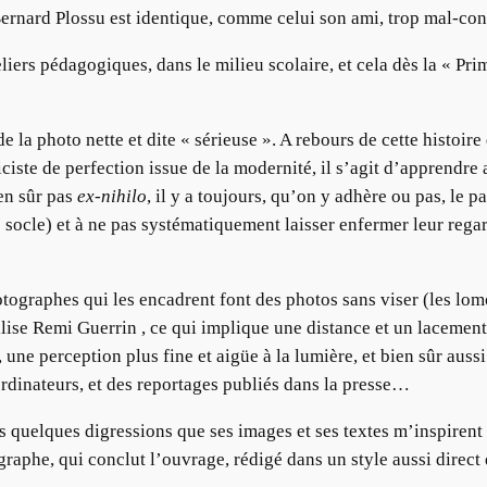
Bernard Plossu est identique, comme celui son ami, trop mal-con
iers pédagogiques, dans le milieu scolaire, et cela dès la « Prim
 la photo nette et dite « sérieuse ». A rebours de cette histoire
iste de perfection issue de la modernité, il s’agit d’apprendre 
en sûr pas
ex-nihilo
, il y a toujours, qu’on y adhère ou pas, le p
de socle) et à ne pas systématiquement laisser enfermer leur reg
tographes qui les encadrent font des photos sans viser (les lom
ilise Remi Guerrin , ce qui implique une distance et un lacement
 une perception plus fine et aigüe à la lumière, et bien sûr aussi 
ordinateurs, et des reportages publiés dans la presse…
 quelques digressions que ses images et ses textes m’inspirent :
graphe, qui conclut l’ouvrage, rédigé dans un style aussi direct