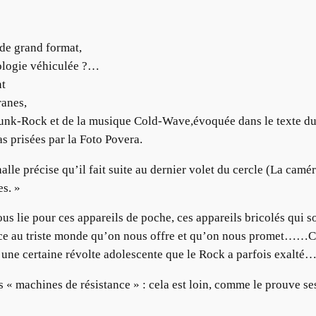
 de grand format,
éologie véhiculée ?…
nt
ranes,
Punk-Rock et de la musique Cold-Wave,évoquée dans le texte du 
s prisées par la Foto Povera.
halle précise qu’il fait suite au dernier volet du cercle (La cam
es. »
s lie pour ces appareils de poche, ces appareils bricolés qui so
face au triste monde qu’on nous offre et qu’on nous promet……C
’une certaine révolte adolescente que le Rock a parfois exalté…
s « machines de résistance » : cela est loin, comme le prouve se