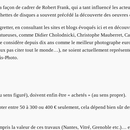
 façon de cadrer de Robert Frank, qui a tant influencé les acteu
ochettes de disques a souvent précédé la découverte des oeuvr
retter, en consultant les sites et blogs évoqués ici et en découv
entueuses, comme Didier Cholodnicki, Christophe Mauberret, Cat
je considère depuis dix ans comme le meilleur photographe europ
 peux pas citer tout le monde…), ne soient actuellement représent
is-Photo.
au sens figuré), doivent enfin être « achetés » (au sens propre).
er entre 50 à 300 ou 400 € seulement, cela dépend bien sûr des a
ris la valeur de ces travaux (Nantes, Vitré, Grenoble etc.)… 