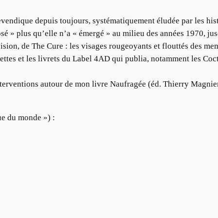
evendique depuis toujours, systématiquement éludée par les hist
losé » plus qu’elle n’a « émergé » au milieu des années 1970, ju
vision, de The Cure : les visages rougeoyants et flouttés des 
hettes et les livrets du Label 4AD qui publia, notamment les C
nterventions autour de mon livre Naufragée (éd. Thierry Magnier
que du monde ») :