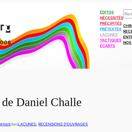
Rech
ÉDITOS
NÉCESSITÉS
PRÉCIPITÉS
CHR
PRÉTEXTES
REC
LACUNES
ENT
TACTIQUES
2006
NOS 
ÉCARTS
 de Daniel Challe
uroux
dans
LACUNES
, 
RECENSIONS D’OUVRAGES