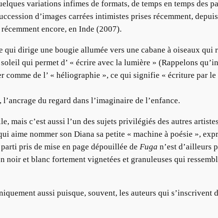
quelques variations infimes de formats, de temps en temps des 
succession d’images carrées intimistes prises récemment, depui
s récemment encore, en Inde (2007).
te qui dirige une bougie allumée vers une cabane à oiseaux qu
 soleil qui permet d’ « écrire avec la lumière » (Rappelons qu’i
r comme de l’ « héliographie », ce qui signifie « écriture par le 
l’ancrage du regard dans l’imaginaire de l’enfance.
le, mais c’est aussi l’un des sujets privilégiés des autres artiste
 qui aime nommer son Diana sa petite « machine à poésie », expr
e parti pris de mise en page dépouillée de
Fuga
n’est d’ailleurs p
en noir et blanc fortement vignetées et granuleuses qui ressem
chniquement aussi puisque, souvent, les auteurs qui s’inscrivent