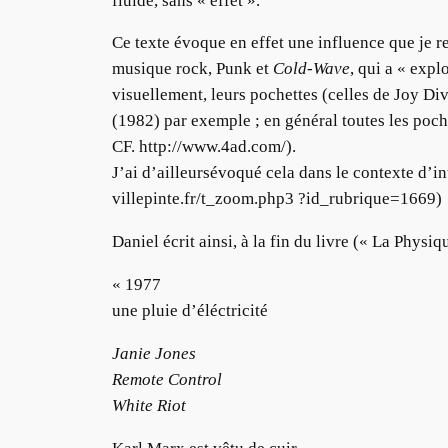
fluide, sans « effet ».
Ce texte évoque en effet une influence que je r
musique rock, Punk et
Cold-Wave
, qui a « exp
visuellement, leurs pochettes (celles de Joy Di
(1982) par exemple ; en général toutes les poc
CF. http://www.4ad.com/).
J’ai d’ailleursévoqué cela dans le contexte d’i
villepinte.fr/t_zoom.php3 ?id_rubrique=1669)
Daniel écrit ainsi, à la fin du livre (« La Physi
« 1977
une pluie d’éléctricité
Janie Jones
Remote Control
White Riot