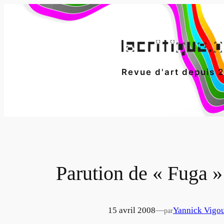
Aller
au
contenu
Revue d'art depuis 
Parution de « Fuga »
15 avril 2008
—
Yannick Vigo
par