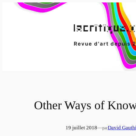
Aller
au
contenu
Revue d'art depuis 
Other Ways of Know
19 juillet 2018
—
David Gauth
par