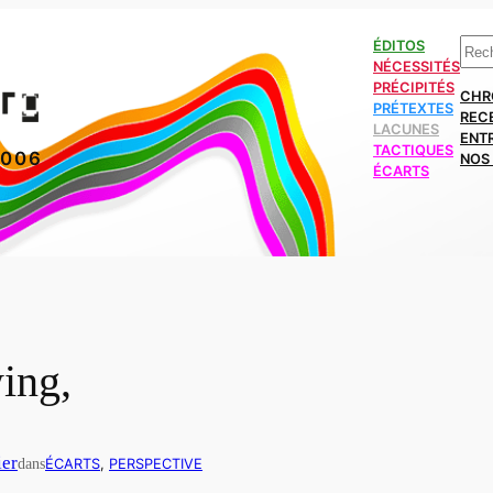
Rech
ÉDITOS
NÉCESSITÉS
PRÉCIPITÉS
CHR
PRÉTEXTES
REC
LACUNES
ENT
TACTIQUES
2006
NOS 
ÉCARTS
ing,
ier
dans
ÉCARTS
, 
PERSPECTIVE