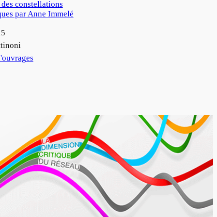
 des constellations
ques par Anne Immelé
15
tinoni
'ouvrages