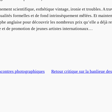
t scientifique, esthétique vintage, ironie et troubles. A traver
ualités formelles et de fond intrinsèquement mêlées. Et maintenan
phe anglaise pour découvrir les nombreux prix qu’elle a déjà re
e et de promotion de jeunes artistes internationaux…
ncontres photographiques
Retour critique sur la banlieue des