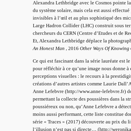
Alexandra Lethbridge avec le Cosmos pointe la fa
du système solaire, mais cela est aussi effectué
invisibles à l’œil et au plus sophistiqué des m
Large Hadron Collider (LHC) construit sous terre
chercheurs du CERN (Centre d’Etudes et de Reche
Et, Alexandra Lethbridge déplace la photograph
An Honest Man
, 2016
Other Ways Of Knowing
Ce qui est fascinant dans la série lauréate est l
pour réfléchir à ce qu’une image nous donne à c
perceptions visuelles : le recours à la prestidigi
créations d’autres artistes comme Laurie Dall’A
Anne Lefebvre (http://www.anne-lefebvre.fr) do
permettant la collecte des poussières dans la st
poussiéreux ou non, qu’Anne Lefebvre a détect
moins aussi performant, cette liste constitue 
série « Traces » (2017) découverte au prix du 
l’illusion n’est pas si directe… (http://weronik