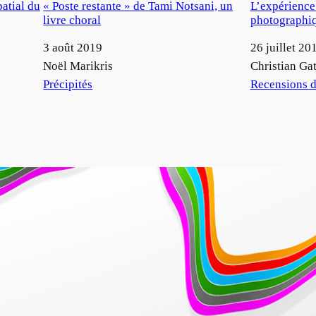
patial du
« Poste restante » de Tami Notsani, un
L’expérience
livre choral
photographi
Date
3 août 2019
Date
26 juillet 20
Auteur
Noël Marikris
Auteur
Christian Gat
Par rapport à
Précipités
Par rapport à
Recensions d