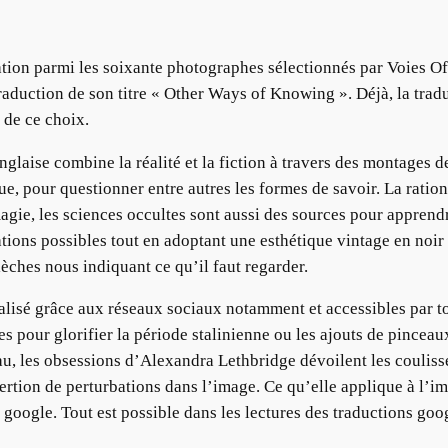
tation parmi les soixante photographes sélectionnés par Voies Of
aduction de son titre « Other Ways of Knowing ». Déjà, la traduc
 de ce choix.
aise combine la réalité et la fiction à travers des montages d
e, pour questionner entre autres les formes de savoir. La rationa
gie, les sciences occultes sont aussi des sources pour apprend
ations possibles tout en adoptant une esthétique vintage en noir
èches nous indiquant ce qu’il faut regarder.
isé grâce aux réseaux sociaux notamment et accessibles par tou
s pour glorifier la période stalinienne ou les ajouts de pincea
 les obsessions d’Alexandra Lethbridge dévoilent les coulisses
sertion de perturbations dans l’image. Ce qu’elle applique à l’i
 google. Tout est possible dans les lectures des traductions goog