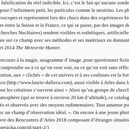
lsification du réel indicible. Ici, c’est le fait qu’aucune sonde
 pour l’infiniment petit, les particules comme le neutrino. Les p
icroscopes et représentent lors des chocs dans des expériences b
 entre la Suisse et la France, ce qui se passe, par des images d
rches Nucléaires) rendent visibles et esthétiques, artificiellem
ie sur ce champ avec ses méthodes et ses matériaux en donnant 
et 2014
The
Meteorite Hunter.
e recours à la magie, anagramme d’image, pour questionner fiction
omprendre ou à ce qu’on veut voir, ou ce qu’on voit sans réflexi
tation, aux « clichés » de cet univers et à ses coulisses est la for
va (http://www.laurie-dallava.com), aussi visible à Arles dans l
nt les créations s’ouvrent ainsi « Alors qu’un groupe de cherc
ratosphère (qui se trouve à environ 20 km d’altitude), ce catalo
és et observés avec des moyens rudimentaires. Tout amateur po
donc un champ d’observation idéal. ». Ou encore à une jeune ph
livre des Rencontres d’Arles 2018 composant d’étranges situati
agesicka.com/pl/start-2/)