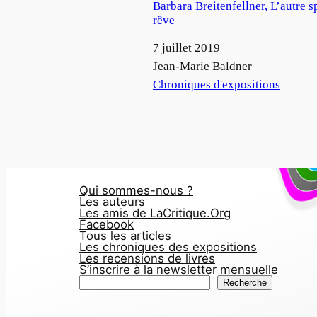
Barbara Breitenfellner, L’autre s
rêve
Date
7 juillet 2019
Auteur
Jean-Marie Baldner
Par rapport à
Chroniques d'expositions
Qui sommes-nous ?
Les auteurs
Les amis de LaCritique.Org
Facebook
Tous les articles
Les chroniques des expositions
Les recensions de livres
S’inscrire à la newsletter mensuelle
R
Recherche
e