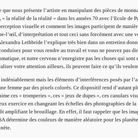
que nous présente l’artiste en manipulant des pièces de monnaie,
 la réalité de la réalité » dans les années 70 avec l’Ecole de Palo
rception visuelle et comment les images participent de manière
pe-l’œil, d’interprétation et tout ceci sans forcément avec une 
». Alexandra Lethbride l’explique très bien dans un entretien do
conduisez pour vous rendre au travail et vous ne pouvez pas dire
matique, et notre cerveau n’enregistre pas les choses qui sont e
liser votre attention ailleurs, ils peuvent faire ce qu’ils veulen
 indéniablement mais les éléments d’interférences posés par l’ar
e femme par des pixels colorés. Ce dispositif rend d’autant plu
aime ces « tromperies », ces « jeux de dupes », ces canulars vis
rieux exercice en changeant les échelles des photographies de l
tôt amplifiant le brouillage. En effet, il faut rappeler que les i
SA détermine des couleurs de manière aléatoire pour les planètes
anète.