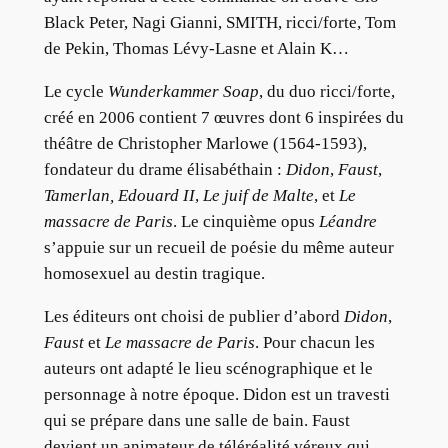
Black Peter, Nagi Gianni, SMITH, ricci/forte, Tom
de Pekin, Thomas Lévy-Lasne et Alain K…
Le cycle
Wunderkammer Soap
, du duo ricci/forte,
créé en 2006 contient 7 œuvres dont 6 inspirées du
théâtre de Christopher Marlowe (1564-1593),
fondateur du drame élisabéthain :
Didon
,
Faust
,
Tamerlan,
Edouard II
,
Le juif de Malte
, et
Le
massacre de Paris
. Le cinquième opus
Léandre
s’appuie sur un recueil de poésie du même auteur
homosexuel au destin tragique.
Les éditeurs ont choisi de publier d’abord
Didon
,
Faust
et
Le massacre de Paris
. Pour chacun les
auteurs ont adapté le lieu scénographique et le
personnage à notre époque. Didon est un travesti
qui se prépare dans une salle de bain. Faust
devient un animateur de téléréalité véreux qui