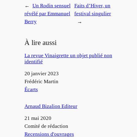
←
Un Rodin sensuel
Faits d’Hiver, un
révélé par Emmanuel
festival singulier
Berry
→
À lire aussi
La revue Vinaigrette un objet publié non
identifié
Date
20 janvier 2023
Auteur
Frédéric Martin
Par rapport à
Écarts
Arnaud Bizalion Editeur
Date
21 mai 2020
Auteur
Comité de rédaction
Par rapport à
Recensions d'ouvrages