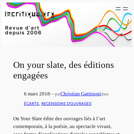
Aller
au
contenu
Revue d'art
depuis 2006
On your slate, des éditions
engagées
6 mars 2018
—
Christian Gattinoni
par
dans
ÉCARTS
, 
RECENSIONS D’OUVRAGES
On Your Slate édite des ouvrages liés à l’art
contemporain, à la poésie, au spectacle vivant,