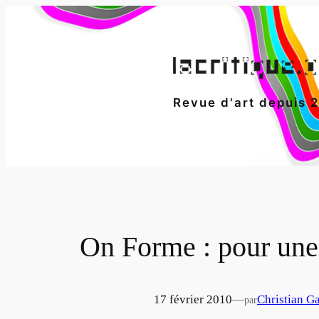
Aller
au
contenu
Revue d'art depuis 
On Forme : pour une 
17 février 2010
—
Christian Ga
par