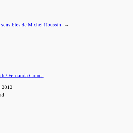
s sensibles de Michel Houssin
→
th / Fernanda Gomes
e 2012
ud