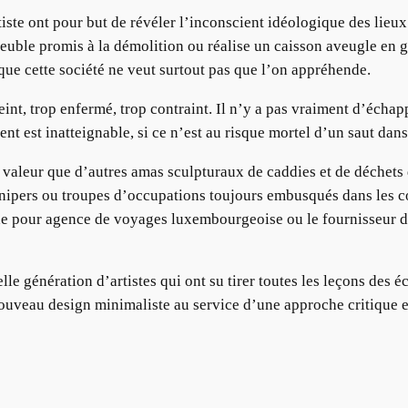
iste ont pour but de révéler l’inconscient idéologique des lieux
euble promis à la démolition ou réalise un caisson aveugle en 
 que cette société ne veut surtout pas que l’on appréhende.
treint, trop enfermé, trop contraint. Il n’y a pas vraiment d’éch
 est inatteignable, si ce n’est au risque mortel d’un saut dans 
 valeur que d’autres amas sculpturaux de caddies et de déchets 
snipers ou troupes d’occupations toujours embusqués dans les co
che pour agence de voyages luxembourgeoise ou le fournisseur de
le génération d’artistes qui ont su tirer toutes les leçons des é
nouveau design minimaliste au service d’une approche critique e