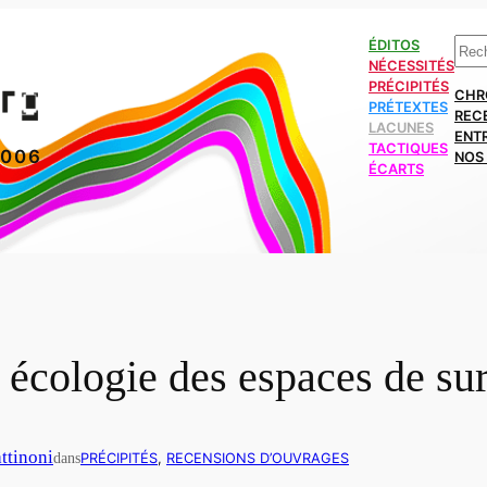
Rech
ÉDITOS
NÉCESSITÉS
PRÉCIPITÉS
CHR
PRÉTEXTES
REC
LACUNES
ENT
TACTIQUES
2006
NOS 
ÉCARTS
écologie des espaces de su
ttinoni
dans
PRÉCIPITÉS
, 
RECENSIONS D’OUVRAGES