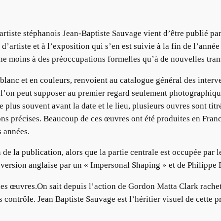
tiste stéphanois Jean-Baptiste Sauvage vient d’être publié par 
d’artiste et à l’exposition qui s’en est suivie à la fin de l’anné
tache moins à des préoccupations formelles qu’à de nouvelles tra
 blanc et en couleurs, renvoient au catalogue général des interv
e l’on peut supposer au premier regard seulement photographiq
e plus souvent avant la date et le lieu, plusieurs ouvres sont titr
tions précises. Beaucoup de ces œuvres ont été produites en Fra
s années.
de la publication, alors que la partie centrale est occupée par l
 version anglaise par un « Impersonal Shaping » et de Philippe 
les œuvres.On sait depuis l’action de Gordon Matta Clark racheta
 contrôle. Jean Baptiste Sauvage est l’héritier visuel de cette p