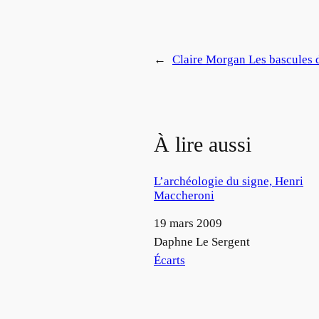
←
Claire Morgan Les bascules 
À lire aussi
L’archéologie du signe, Henri
Maccheroni
Date
19 mars 2009
Auteur
Daphne Le Sergent
Par rapport à
Écarts