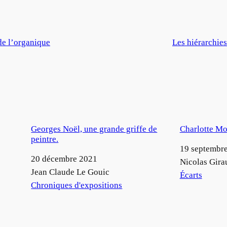
de l’organique
Les hiérarchie
Georges Noël, une grande griffe de
Charlotte Mo
peintre.
Date
19 septembr
Date
20 décembre 2021
Auteur
Nicolas Gira
Auteur
Jean Claude Le Gouic
Par rapport à
Écarts
Par rapport à
Chroniques d'expositions