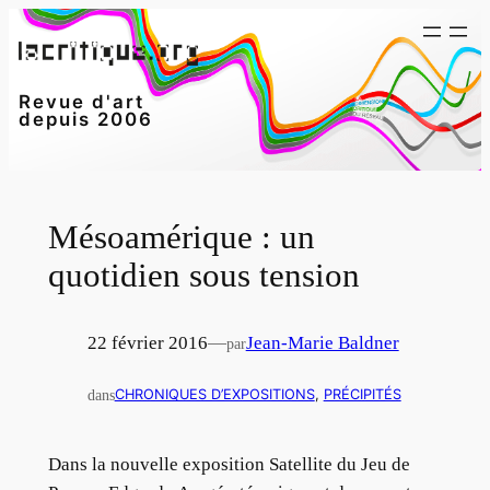
Aller
au
contenu
Revue d'art
depuis 2006
Mésoamérique : un
quotidien sous tension
22 février 2016
—
Jean-Marie Baldner
par
dans
CHRONIQUES D’EXPOSITIONS
, 
PRÉCIPITÉS
Dans la nouvelle exposition Satellite du Jeu de