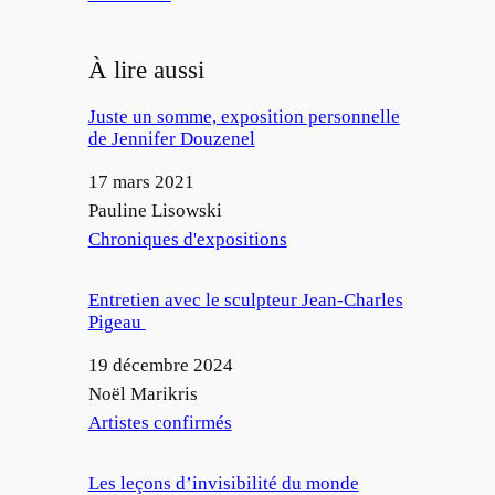
À lire aussi
Juste un somme, exposition personnelle
de Jennifer Douzenel
Date
17 mars 2021
Auteur
Pauline Lisowski
Par rapport à
Chroniques d'expositions
Entretien avec le sculpteur Jean-Charles
Pigeau
Date
19 décembre 2024
Auteur
Noël Marikris
Par rapport à
Artistes confirmés
Les leçons d’invisibilité du monde