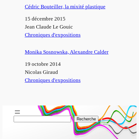
Cédric Bouteiller, la mixité plastique
Date
15 décembre 2015
Auteur
Jean Claude Le Gouic
Par rapport à
Chroniques d'expositions
Monika Sosnowska, Alexandre Calder
Date
19 octobre 2014
Auteur
Nicolas Giraud
Par rapport à
Chroniques d'expositions
R
Recherche
e
c