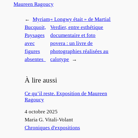
Maureen Ragoucy
←
Myriam
« Longwy était » de Martial
Bucquoit,
Verdier, entre esthétique
Paysages
documentaire et foto
avec
povera : un livre de
figures
photographies réalisées au
absentes
calotype
→
À lire aussi
Ce qu’il reste. Exposition de Maureen
Ragoucy
Date
4 octobre 2025
Auteur
Maria G. Vitali-Volant
Par rapport à
Chroniques d'expositions