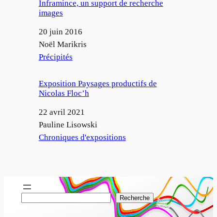
Inframince, un support de recherche
images
Date
20 juin 2016
Auteur
Noël Marikris
Par rapport à
Précipités
Exposition Paysages productifs de
Nicolas Floc’h
Date
22 avril 2021
Auteur
Pauline Lisowski
Par rapport à
Chroniques d'expositions
R
Recherche
e