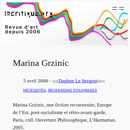
Aller
au
contenu
Revue d'art
depuis 2006
Marina Grzinic
5 avril 2006
—
Daphne Le Sergent
par
dans
NÉCESSITÉS
, 
RECENSIONS D’OUVRAGES
Marina Grzinic, une fiction reconstruite, Europe
de l’Est, post-socialisme et rétro-avant-garde,
Paris, coll. Ouverture Philosophique, L’Harmattan,
2005.