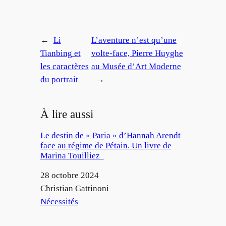
←
Li
L’aventure n’est qu’une
Tianbing et
volte-face, Pierre Huyghe
les caractères
au Musée d’Art Moderne
du portrait
→
À lire aussi
Le destin de « Paria » d’Hannah Arendt
face au régime de Pétain. Un livre de
Marina Touilliez
Date
28 octobre 2024
Auteur
Christian Gattinoni
Par rapport à
Nécessités