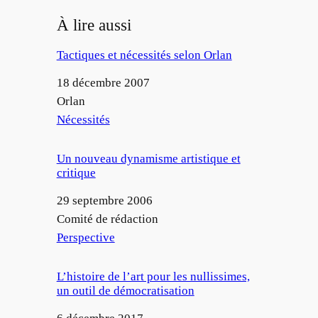
À lire aussi
Tactiques et nécessités selon Orlan
Date
18 décembre 2007
Auteur
Orlan
Par rapport à
Nécessités
Un nouveau dynamisme artistique et
critique
Date
29 septembre 2006
Auteur
Comité de rédaction
Par rapport à
Perspective
L’histoire de l’art pour les nullissimes,
un outil de démocratisation