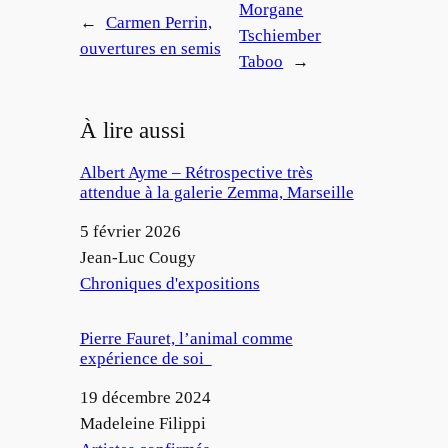
Morgane
←
Carmen Perrin,
Tschiember
ouvertures en semis
Taboo
→
À lire aussi
Albert Ayme – Rétrospective très
attendue à la galerie Zemma, Marseille
Date
5 février 2026
Auteur
Jean-Luc Cougy
Par rapport à
Chroniques d'expositions
Pierre Fauret, l’animal comme
expérience de soi
Date
19 décembre 2024
Auteur
Madeleine Filippi