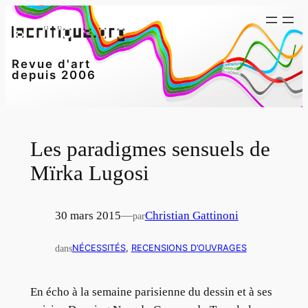
Aller
au
contenu
Revue d'art
depuis 2006
Les paradigmes sensuels de
Mïrka Lugosi
30 mars 2015
—
Christian Gattinoni
par
dans
NÉCESSITÉS
, 
RECENSIONS D’OUVRAGES
En écho à la semaine parisienne du dessin et à ses