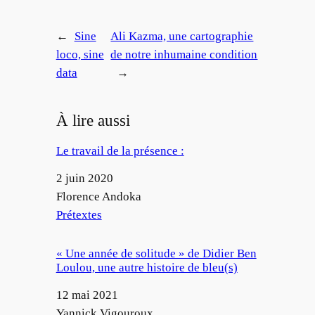
←
Sine
Ali Kazma, une cartographie
loco, sine
de notre inhumaine condition
data
→
À lire aussi
Le travail de la présence :
Date
2 juin 2020
Auteur
Florence Andoka
Par rapport à
Prétextes
« Une année de solitude » de Didier Ben
Loulou, une autre histoire de bleu(s)
Date
12 mai 2021
Auteur
Yannick Vigouroux