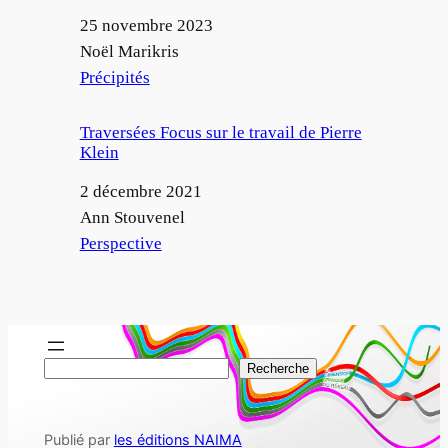
Date
25 novembre 2023
Auteur
Noël Marikris
Par rapport à
Précipités
Traversées Focus sur le travail de Pierre
Klein
Date
2 décembre 2021
Auteur
Ann Stouvenel
Par rapport à
Perspective
R
Recherche
e
c
Publié par
les éditions NAIMA
h