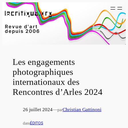
Aller
au
contenu
Revue d'art
depuis 2006
Les engagements
photographiques
internationaux des
Rencontres d’Arles 2024
26 juillet 2024
—
Christian Gattinoni
par
dans
ÉDITOS