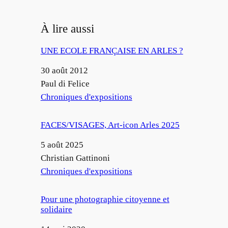
À lire aussi
UNE ECOLE FRANÇAISE EN ARLES ?
Date
30 août 2012
Auteur
Paul di Felice
Par rapport à
Chroniques d'expositions
FACES/VISAGES, Art-icon Arles 2025
Date
5 août 2025
Auteur
Christian Gattinoni
Par rapport à
Chroniques d'expositions
Pour une photographie citoyenne et
solidaire