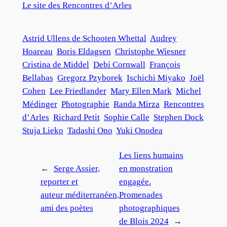
Le site des Rencontres d’Arles
Astrid Ullens de Schooten Whettal
Audrey
Hoareau
Boris Eldagsen
Christophe Wiesner
Cristina de Middel
Debi Cornwall
François
Bellabas
Gregorz Pzyborek
Ischichi Miyako
Joël
Cohen
Lee Friedlander
Mary Ellen Mark
Michel
Médinger
Photographie
Randa Mirza
Rencontres
d’Arles
Richard Petit
Sophie Calle
Stephen Dock
Stuja Lieko
Tadashi Ono
Yuki Onodea
Les liens humains
←
Serge Assier,
en monstration
reporter et
engagée.
auteur méditerranéen,
Promenades
ami des poètes
photographiques
de Blois 2024
→