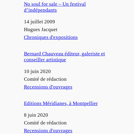
No soul for sale – Un festival
d’indépendants
Date
14 juillet 2009
Auteur
Hugues Jacquet
Par rapport à
Chroniques d'expositions
Bernard Chauveau éditeur, galeriste et
conseiller artistique
Date
10 juin 2020
Auteur
Comité de rédaction
Par rapport à
Recensions d'ouvrages
Editions Méridianes, à Montpellier
Date
8 juin 2020
Auteur
Comité de rédaction
Par rapport à
Recensions d'ouvrages