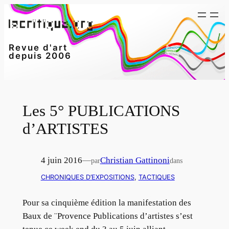
Aller
au
contenu
Revue d'art
depuis 2006
Les 5° PUBLICATIONS
d’ARTISTES
4 juin 2016
—
Christian Gattinoni
par
dans
CHRONIQUES D’EXPOSITIONS
, 
TACTIQUES
Pour sa cinquième édition la manifestation des
Baux de ¨Provence Publications d’artistes s’est