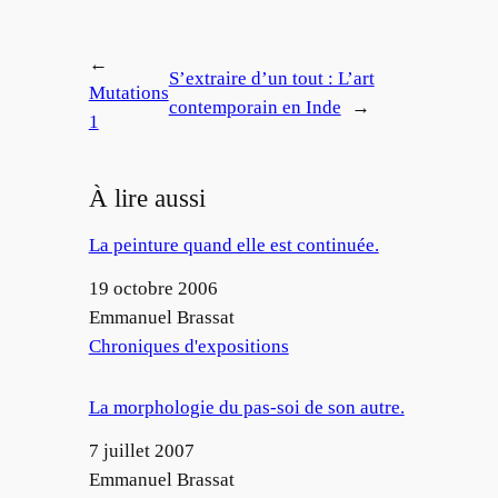
←
S’extraire d’un tout : L’art
Mutations
contemporain en Inde
→
1
À lire aussi
La peinture quand elle est continuée.
Date
19 octobre 2006
Auteur
Emmanuel Brassat
Par rapport à
Chroniques d'expositions
La morphologie du pas-soi de son autre.
Date
7 juillet 2007
Auteur
Emmanuel Brassat